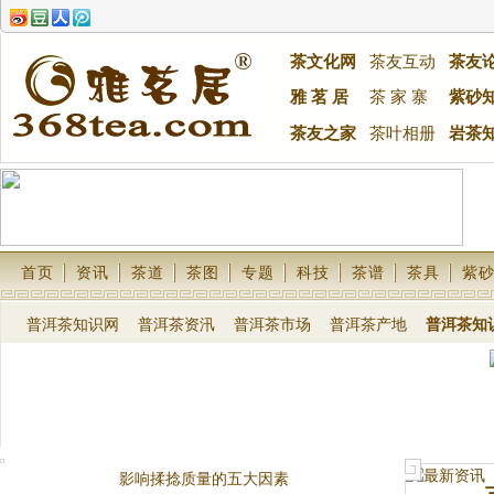
茶文化网
茶友互动
茶友
雅 茗 居
茶 家 寨
紫砂
茶友之家
茶叶相册
岩茶
首页
资讯
茶道
茶图
专题
科技
茶谱
茶具
紫
普洱茶知识网
普洱茶资汛
普洱茶市场
普洱茶产地
普洱茶知
影响揉捻质量的五大因素