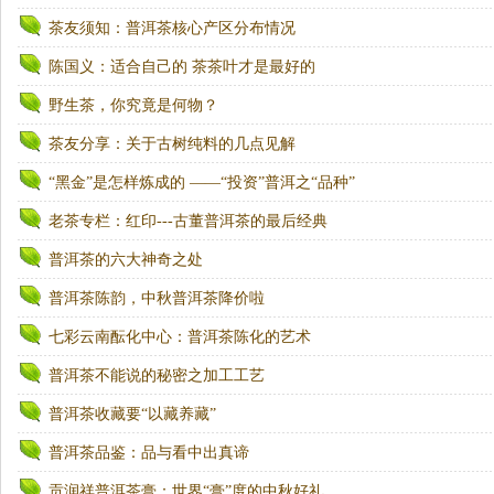
茶友须知：普洱茶核心产区分布情况
陈国义：适合自己的 茶茶叶才是最好的
野生茶，你究竟是何物？
茶友分享：关于古树纯料的几点见解
“黑金”是怎样炼成的 ——“投资”普洱之“品种”
老茶专栏：红印---古董普洱茶的最后经典
普洱茶的六大神奇之处
普洱茶陈韵，中秋普洱茶降价啦
七彩云南酝化中心：普洱茶陈化的艺术
普洱茶不能说的秘密之加工工艺
普洱茶收藏要“以藏养藏”
普洱茶品鉴：品与看中出真谛
贡润祥普洱茶膏：世界“膏”度的中秋好礼