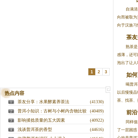
自满清
向而被取为
向于汉族习惯
茶友
得更
熟茶是
感薄，还可
泡出了让人咽
1
2
3
如何
喝普洱
以后慢慢品
热点内容
茶、找茶、鉴
茶友分享：水果酵素养茶法
(41330)
1
普洱小知识：古树与小树内含物比较
(40409)
2
前沿
影响揉捻质量的五大因素
(40922)
3
于二
同样值
浅谈普洱茶的香型
(44616)
了一层困惑
4
心的是普洱茶