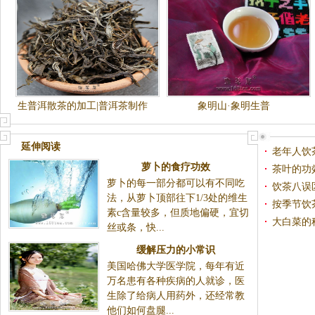
生普洱散茶的加工|普洱茶制作
象明山·象明生普
工艺
延伸阅读
老年人饮
萝卜的食疗功效
茶叶的功
萝卜的每一部分都可以有不同吃
饮茶八误
法，从萝卜顶部往下1/3处的维生
按季节饮
素c含量较多，但质地偏硬，宜切
大白菜的
丝或条，快...
缓解压力的小常识
美国哈佛大学医学院，每年有近
万名患有各种疾病的人就诊，医
生除了给病人用药外，还经常教
他们如何盘腿...