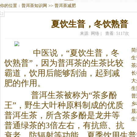
你的位置：
普洱茶知识网
>>
普洱茶减肥
夏饮生普，冬饮熟普
来源: 网络 | 查看: 5117次
简
中医说，“夏饮生普，冬
生
饮熟普”，因为
普洱茶
的生茶比较
茶
霸道，饮用后能够刮油，起到减
长
大
肥的作用。
生
普洱生茶被称为“茶多酚
普
王”，野生大叶种原料制成的优质
乡
洱
晨
普洱生茶，所含茶多酚是龙井等
生
普通绿茶的3倍左右，有抗癌、抗
衰老、防辐射等功能，夏季饮用生普