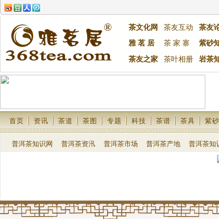
茶文化网
茶友互动
茶友
雅 茗 居
茶 家 寨
紫砂
茶友之家
茶叶相册
岩茶
首页
资讯
茶道
茶图
专题
科技
茶谱
茶具
紫
普洱茶知识网
普洱茶资汛
普洱茶市场
普洱茶产地
普洱茶知