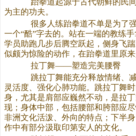
跆拳道起源于古代朝鲜的民间
为主的功夫。
很多人练跆拳道不单是为了强
一个“酷”字去的。站在一端的教练
学员助跑几步后腾空跃起，侧身飞踹
似颇为惊险的动作，在跆拳道里原来
拉丁舞——塑造完美腰臀
跳拉丁舞能充分释放情绪、减
灵活度、强化心肺功能。跳拉丁舞时
身，尤其是肩部应巍然不动，是拉丁
现；身体中部，包括腰部和胯部应尽
非洲文化活泼、外向的特点；下半身
作中有部分汲取印第安人的文化。