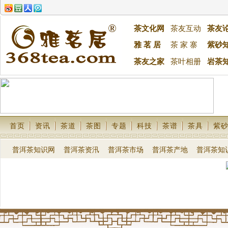
茶文化网
茶友互动
茶友
雅 茗 居
茶 家 寨
紫砂
茶友之家
茶叶相册
岩茶
首页
资讯
茶道
茶图
专题
科技
茶谱
茶具
紫
普洱茶知识网
普洱茶资汛
普洱茶市场
普洱茶产地
普洱茶知