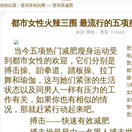
你的位置：
普洱茶知识网
>>
普洱茶减肥
都市女性火辣三围 最流行的五项
来源: 网络 | 查看: 11364次
普
当今五项热门减肥瘦身运动受
电
到都市女性的欢迎，它们分别是
普
搏击操、跆拳道、踏板操、拉丁
都
最
舞和瑜伽，这与她们紧张的生活
3
状态以及同男人一样有压力的工
女
作有关，如果你也有相似的情
女
警
况，那就赶紧行动起来吧。
普
搏击——快速有效减肥