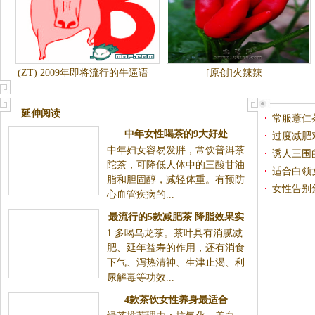
(ZT) 2009年即将流行的牛逼语
[原创]火辣辣
录
延伸阅读
常服薏仁
中年女性喝茶的9大好处
过度减肥
中年妇女容易发胖，常饮普洱茶
诱人三围
陀茶，可降低人体中的三酸甘油
适合白领
脂和胆固醇，减轻体重。有预防
女性告别
心血管疾病的...
最流行的5款减肥茶 降脂效果实
1.多喝乌龙茶。茶叶具有消腻减
在佳
肥、延年益寿的作用，还有消食
下气、泻热清神、生津止渴、利
尿解毒等功效...
4款茶饮女性养身最适合