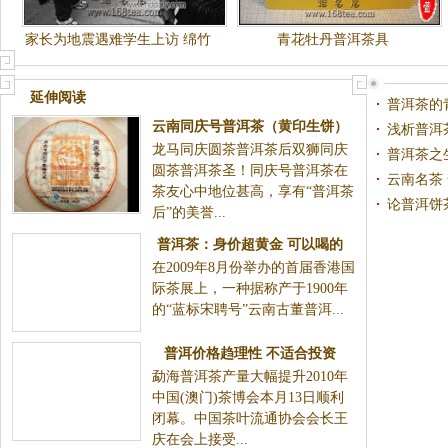
家长为地震遇难学生上访 绵竹
青花牡丹普洱茶具
书记下跪挽留(图)
延伸阅读
普洱茶的
云南同庆号普洱茶（黄印生饼）
浅析普洱
龙马同庆圆茶普洱茶后双狮同庆
普洱茶之
圆茶普洱茶圣！同庆号普洱茶在
云南名茶
茶友心中地位甚高，享有“普洱茶
论普洱饼
后”的美誉...
普洱茶：身价超黄金 可以喝的
在2009年8月份举办的首届香港国
古董
际茶展上，一种据称产于1900年
的“蓝标宋聘号”云南古董普洱...
普洱价格趋理性 不适合投资
勐海普洱茶产量大幅提升2010年
中国(澳门)茶博会本月13日顺利
闭幕。中国茶叶流通协会会长王
庆在会上接受...