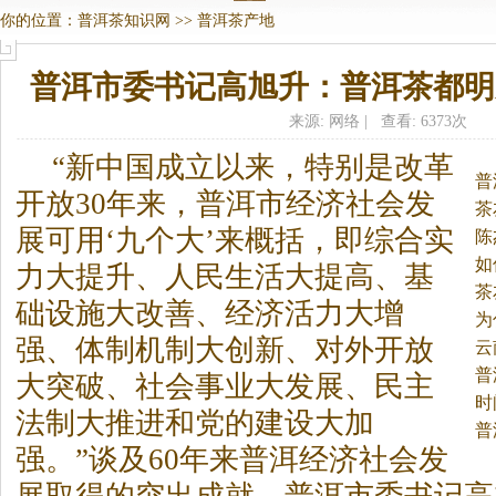
你的位置：
普洱茶知识网
>>
普洱茶产地
普洱市委书记高旭升：普洱茶都明
来源: 网络 | 查看: 6373次
“新中国成立以来，特别是改革
普
开放30年来，普洱市经济社会发
则
茶
展可用‘九个大’来概括，即综合实
陈
如
力大提升、人民生活大提高、基
茶
础设施大改善、经济活力大增
为
强、体制机制大创新、对外开放
云
普
大突破、社会事业大发展、民主
时
法制大推进和党的建设大加
普
强。
”谈及60年来普洱经济社会发