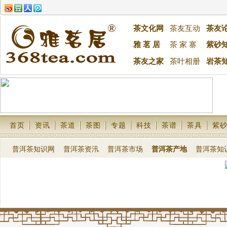
茶文化网
茶友互动
茶友
雅 茗 居
茶 家 寨
紫砂
茶友之家
茶叶相册
岩茶
首页
资讯
茶道
茶图
专题
科技
茶谱
茶具
紫
普洱茶知识网
普洱茶资汛
普洱茶市场
普洱茶产地
普洱茶知