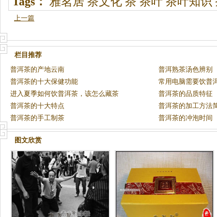
Tags：
雅茗居
茶文化
茶
茶叶
茶叶知识
上一篇
栏目推荐
普洱茶的产地云南
普洱熟茶汤色辨别
普洱茶的十大保健功能
常用电脑需要饮普
进入夏季如何饮普洱茶，该怎么藏茶
普洱茶的品质特征
普洱茶的十大特点
普洱茶的加工方法
普洱茶的手工制茶
普洱茶的冲泡时间
图文欣赏