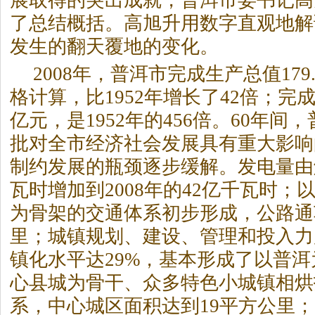
展取得的突出成就，普洱市委书记高
了总结概括。高旭升用数字直观地解
发生的翻天覆地的变化。
2008年，普洱市完成生产总值179
格计算，比1952年增长了42倍；完成
亿元，是1952年的456倍。60年间
批对全市经济社会发展具有重大影响
制约发展的瓶颈逐步缓解。发电量由
瓦时增加到2008年的42亿千瓦时；
为骨架的交通体系初步形成，公路通车
里；城镇规划、建设、管理和投入力度
镇化水平达29%，基本形成了以普
心县城为骨干、众多特色小城镇相烘
系，中心城区面积达到19平方公里；2