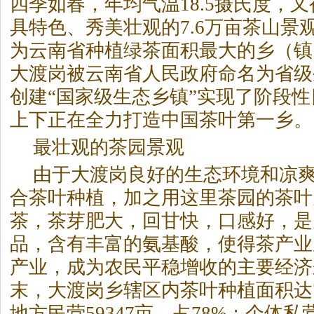
四季如春，年均气温18.5摄氏度，
具特色、秀美壮观的7.6万亩茶山景
为云南省种植绿茶面积最大的乡（镇）
大渡岗被云南省人民政府命名为省级生
创建“国家级生态乡镇”实现了阶段
上下正在全力打造中国茶叶第一乡。
最壮观的茶园景观
由于大渡岗良好的生态环境和凉
合茶叶种植，加之用这里茶园的茶叶
茶，茶芽肥大，回甘快，口感好，是
品，含有丰富的氨基酸，使得茶产业
产业，成为农民平稳增收的主要经济来
末，大渡岗乡辖区内茶叶种植面积达7
地方民营59347亩，占78%；个体私营