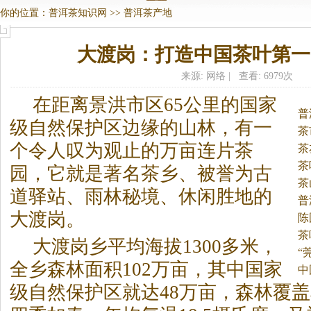
你的位置：
普洱茶知识网
>>
普洱茶产地
大渡岗：打造中国茶叶第一
来源: 网络 | 查看: 6979次
在距离景洪市区65公里的国家
普
级自然保护区边缘的山林，有一
茶
个令人叹为观止的万亩连片茶
茶
茶
园，它就是著名茶乡、被誉为古
茶
道驿站、雨林秘境、休闲胜地的
普
大渡岗。
陈
茶
大渡岗乡平均海拔1300多米，
“
全乡森林面积102万亩，其中国家
中
级自然保护区就达48万亩，森林覆盖率