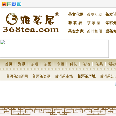
茶文化网
茶友互动
茶友
雅 茗 居
茶 家 寨
紫砂
茶友之家
茶叶相册
岩茶
首页
资讯
茶道
茶图
专题
科技
茶谱
茶具
紫
普洱茶知识网
普洱茶资汛
普洱茶市场
普洱茶产地
普洱茶知