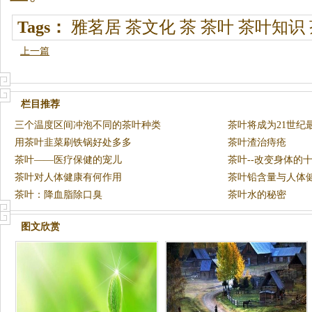
Tags：
雅茗居
茶文化
茶
茶叶
茶叶知识
上一篇
栏目推荐
三个温度区间冲泡不同的茶叶种类
茶叶将成为21世纪
用茶叶韭菜刷铁锅好处多多
茶叶渣治痔疮
茶叶——医疗保健的宠儿
茶叶--改变身体的
茶叶对人体健康有何作用
茶叶铅含量与人体
茶叶：降血脂除口臭
茶叶水的秘密
图文欣赏