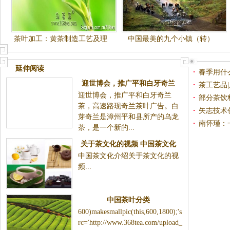
茶叶加工：黄茶制造工艺及理
中国最美的九个小镇（转）
化变化
延伸阅读
春季用什
迎世博会，推广平和白牙奇兰
茶工艺品
迎世博会，推广平和白牙奇兰
茶，高速路现奇兰茶叶广告
部分茶饮
茶，高速路现奇兰茶叶广告。白
矢志技术
芽奇兰是漳州平和县所产的乌龙
发展奠基
南怀瑾：
茶，是一个新的...
关于茶文化的视频 中国茶文化
中国茶文化介绍关于茶文化的视
介绍
频...
中国茶叶分类
600)makesmallpic(this,600,1800);'s
rc='http://www.368tea.com/upload_