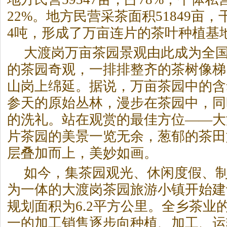
22%。地方民营采茶面积51849亩，
4吨，形成了万亩连片的茶叶种植基
大渡岗万亩茶园景观由此成为全
的茶园奇观，一排排整齐的茶树像梯
山岗上绵延。据说，万亩茶园中的含
参天的原始丛林，漫步在茶园中，同
的洗礼。站在观赏的最佳方位——大
片茶园的美景一览无余，葱郁的茶田
层叠加而上，美妙如画。
如今，集茶园观光、休闲度假、
为一体的大渡岗茶园旅游小镇开始建
规划面积为6.2平方公里。全乡茶业
一的加工销售逐步向种植、加工、运