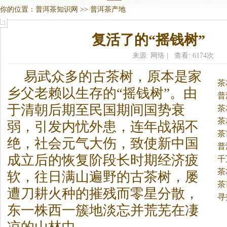
你的位置：
普洱茶知识网
>>
普洱茶产地
复活了的“摇钱树”
来源: 网络 | 查看: 6174次
易武众多的古茶树，原本是家
茶
乡父老赖以生存的“摇钱树”。
由
普
于清朝后期至民国期间国势衰
茶
茶
弱，引发内忧外患，连年战祸不
茶
绝，社会元气大伤，致使新中国
普
成立后的恢复阶段长时期经济疲
千
茶
软，往日满山遍野的古茶树，屡
茶
遭刀耕火种的摧残而零星分散，
寻
东一株西一簇地淡忘并荒芜在凄