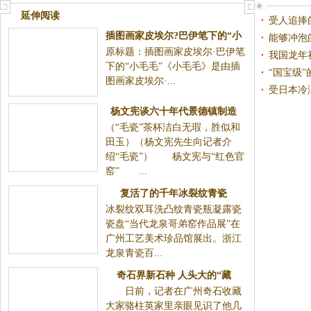
延伸阅读
受人追捧
插图画家皮埃尔?巴伊笔下的“小
能够冲泡
原标题：插图画家皮埃尔·巴伊笔
毛毛”
我国龙年
下的“小毛毛”《小毛毛》是由插
时代的“鼎
“国宝级”
图画家皮埃尔·...
受日本冷
杨文宪谈六十年代景德镇制造
（“毛瓷”茶杯洁白无瑕，胜似和
的“毛泽东用瓷”
田玉）（杨文宪先生向记者介
绍“毛瓷”） 杨文宪与“红色官
窑” ...
复活了的千年冰裂纹青瓷
冰裂纹双耳洗凸纹青瓷瓶凝露瓷
瓷盘“当代龙泉哥弟窑作品展”在
广州工艺美术珍品馆展出。浙江
龙泉青瓷百...
奇石界新石种 人头大的“藏
日前，记者在广州奇石收藏
瓷”估值1.2亿元
大家骆柱英家里亲眼见识了他几