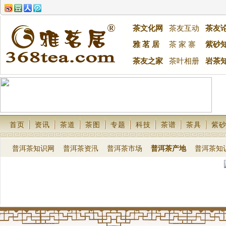
茶文化网
茶友互动
茶友
雅 茗 居
茶 家 寨
紫砂
茶友之家
茶叶相册
岩茶
首页
资讯
茶道
茶图
专题
科技
茶谱
茶具
紫
普洱茶知识网
普洱茶资汛
普洱茶市场
普洱茶产地
普洱茶知