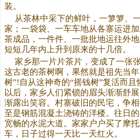
装。
从茶林中采下的鲜叶，一箩箩、
家；一袋袋、一车车地从各寨运进加
茶成品，一件件、一批批地运往外地
短短几年内上升到原来的十几倍。
家乡那一片片茶片，变成了一张
这古老的茶树啊，果然就是祖先当年
树”!自从这神奇的“摇钱树”复活而
以后，家乡人们紧锁的眉头渐渐舒展
渐露出笑容。村寨破旧的民宅，争相
至是钢筋混凝土浇铸的洋楼。往日的
宽畅的水泥大道。家家户户买了摩托
车，日子过得一天比一天红火。