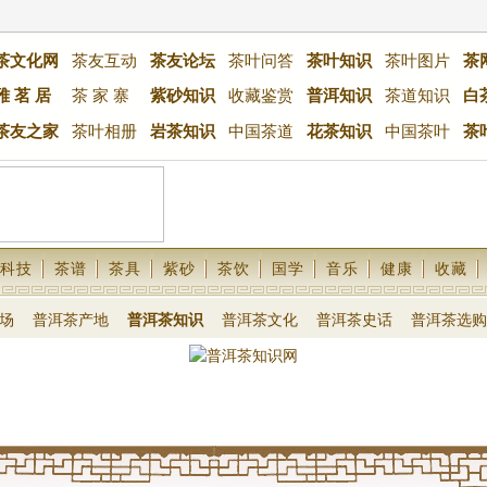
茶文化网
茶友互动
茶友论坛
茶叶问答
茶叶知识
茶叶图片
茶
雅 茗 居
茶 家 寨
紫砂知识
收藏鉴赏
普洱知识
茶道知识
白
茶友之家
茶叶相册
岩茶知识
中国茶道
花茶知识
中国茶叶
茶
科技
茶谱
茶具
紫砂
茶饮
国学
音乐
健康
收藏
场
普洱茶产地
普洱茶知识
普洱茶文化
普洱茶史话
普洱茶选购