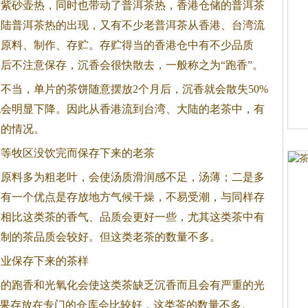
作紫砂壶热，同时也带动了
普洱茶
热，香港仓储的
普洱茶
大陆
普洱茶
热的出现，又有不少老
普洱茶
从香港、台湾流
是原料、制作、存贮。存贮得当的香港仓中有不少品质
后不注意保存，沉香会很快散去，一般称之为“跑香”。
不当，单片的茶饼随意摆放2个月后，沉香就会散失50%
也会明显下降。因此从香港流到台湾、大陆的老茶中，有
足的情况。
蒙等牧区没饮完而保存下来的老茶
是原料多为粗老叶，会使汤质滑润感不足，汤薄；二是多
茶有一个优点是存放地方气候干燥，不易受潮，与同样存
茶相比这类茶的香气、品质会更好一些，尤其这类茶中有
压制的茶品质会较好。但这类老茶的数量不多。
企业保存下来的茶样
年的跑香和光氧化会使这类茶缺乏沉香而且会有严重的光
如果存放在专门的仓库会比较好，这类茶的数量不多。