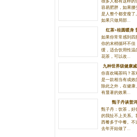
很多人都有这样的
法
容易肥胖，如果腰
是人整个都变瘦了
如果只做局部...
红茶+桂圆暖身
如果你常常感到四
你的末梢循环不佳
缓，适合饮用性温
花茶，可以改...
九种世界级健康减
你喜欢喝茶吗？茶
出苗条
是一款相当有成效
除此之外，在健康
有显著的效果...
甄子丹谈普
甄子丹：饮茶，好
的我扯不上关系。
西餐多于中餐。不
去年开始做了...