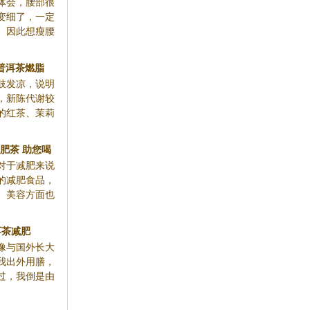
体会，腰部很
变细了，一定
。因此想瘦腰
 普洱茶燃脂
肢发凉，说明
，新陈代谢较
的红茶、茉莉
肥茶 助您喝
对于减肥来说
身材
的减肥食品，
、美容方面也
洱茶减肥
像与国外长大
我出外用膳，
过，我倒是由