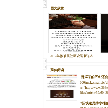
图文欣赏
2012年雅茗居社区欢迎新茶友
专用贴
延伸阅读
普洱茶的严冬还会
600)makesmallpic(th
松贡茶
rc='http://www.368t
files/article/32/60_2
7招快速甩掉水桶