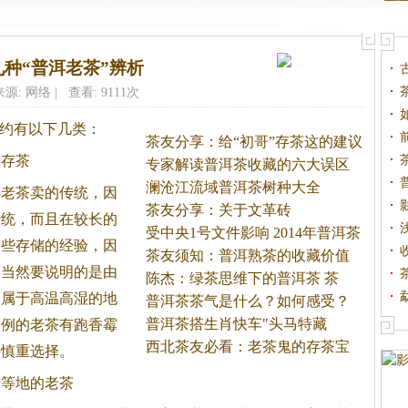
种“普洱老茶”辨析
来源: 网络 | 查看: 9111次
大约有以下几类：
茶友分享：给“初哥”存茶这的建议
的存茶
专家解读普洱茶收藏的六大误区
澜沧江流域普洱茶树种大全
存老茶卖的传统，因
茶友分享：关于文革砖
传统，而且在较长的
受中央1号文件影响 2014年普洱茶
一些存储的经验，因
茶友须知：普洱熟茶的收藏价值
。
当然要说明的是由
探
陈杰：绿茶思维下的普洱茶 茶
港属于高温高湿的地
普洱茶茶气是什么？如何感受？
普洱茶搭生肖快车"头马特藏
比例的老茶有跑香霉
西北茶友必看：老茶鬼的存茶宝
要慎重选择。
典
陆等地的老茶