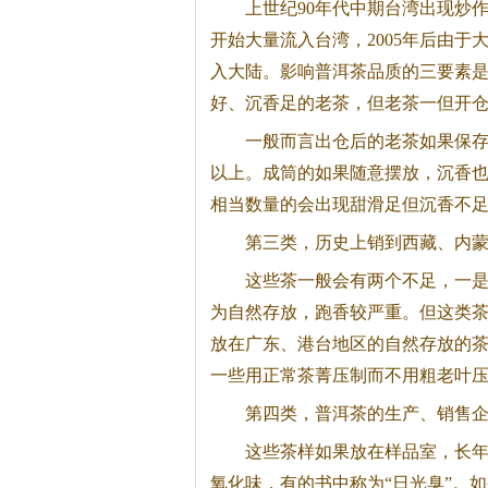
上世纪90年代中期台湾出现炒
开始大量流入台湾，2005年后由于
入大陆。影响
普洱茶
品质的三要素
好、沉香足的老茶，但老茶一但开仓
一般而言出仓后的老茶如果保存
以上。成筒的如果随意摆放，沉香
相当数量的会出现甜滑足但沉香不
第三类，历史上销到西藏、内
这些茶一般会有两个不足，一
为自然存放，跑香较严重。但这类
放在广东、港台地区的自然存放的
一些用正常茶菁压制而不用粗老叶
第四类，
普洱茶
的生产、销售
这些茶样如果放在样品室，长
氧化味，有的书中称为“日光臭”。