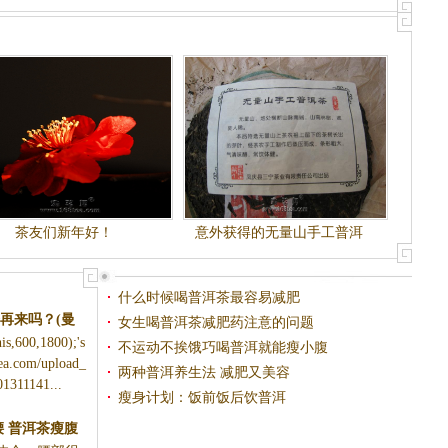
茶友们新年好！
意外获得的无量山手工普洱
茶！！中午品尝，敬请期待~~
什么时候喝普洱茶最容易减肥
再来吗？(曼
女生喝普洱茶减肥药注意的问题
is,600,1800);'s
)
不运动不挨饿巧喝普洱就能瘦小腹
ea.com/upload_
两种普洱养生法 减肥又美容
01311141...
瘦身计划：饭前饭后饮普洱
腰 普洱茶瘦腹