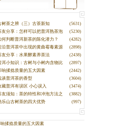
古树茶之辨（三）古茶新知
(5631)
茶友分享：怎样可以把普洱熟茶泡
(5230)
如何判断普洱新茶的陈化潜力？
(4282)
前沿普洱茶中出现的黄曲霉毒素源
(2898)
茶友分享：水果酵素养茶法
(2438)
普洱小知识：古树与小树内含物比
(2897)
较
影响揉捻质量的五大因素
(2442)
浅谈普洱茶的香型
(3604)
收藏普洱有误区 小心误入
(3474)
茶友须知：茶的特性和冲泡方法之
(3882)
勐乐山古树茶的四大优势
(997)