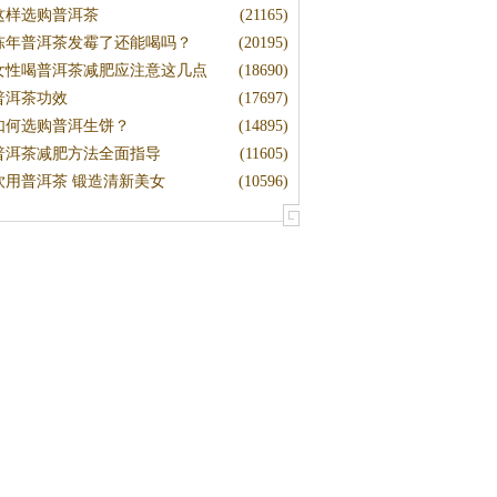
这样选购普洱茶
(21165)
陈年普洱茶发霉了还能喝吗？
(20195)
女性喝普洱茶减肥应注意这几点
(18690)
普洱茶功效
(17697)
如何选购普洱生饼？
(14895)
普洱茶减肥方法全面指导
(11605)
饮用普洱茶 锻造清新美女
(10596)