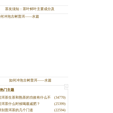
茶友须知：茶叶鲜叶主要成分及
如何冲泡古树普洱——水篇
热门主题
普洱茶生茶和熟茶的功效有什么不
(34770)
普洱茶什么时候喝最减肥？
(25399)
辨别普洱茶的几个门道
(22594)