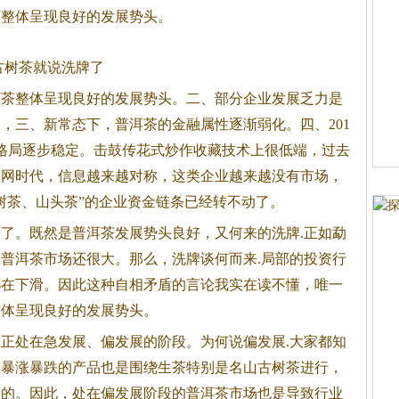
茶
整体呈现良好的发展势头。
古树茶就说洗牌了
洱茶
整体呈现良好的发展势头。二、部分企业发展乏力是
题，三、新常态下，
普洱茶
的金融属性逐渐弱化。四、201
格局逐步稳定。击鼓传花式炒作收藏技术上很低端，过去
联网时代，信息越来越对称，这类企业越来越没有市场，
树茶、山头茶”的企业资金链条已经转不动了。
懂了。既然是
普洱茶
发展势头良好，又何来的洗牌.正如勐
的
普洱茶
市场还很大。那么，洗牌谈何而来.局部的投资行
都在下滑。因此这种自相矛盾的言论我实在读不懂，唯一
整体呈现良好的发展势头。
业正处在急发展、偏发展的阶段。为何说偏发展.大家都知
，暴涨暴跌的产品也是围绕生茶特别是名山古树茶进行，
贵的。因此，处在偏发展阶段的
普洱茶
市场也是导致行业