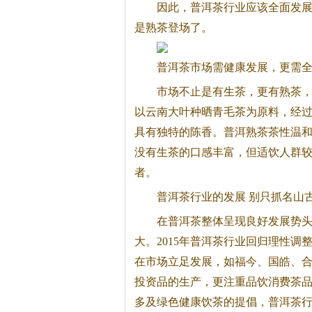
因此，
普洱茶
行业应该全面发
是熟茶登场了。
普洱茶
市场需健康发展，更需
市场不止是有生茶，更有熟茶
以云南大叶种晒青毛茶为原料，经
具有独特的陈香。普洱熟茶茶性温
没有生茶的口感丰富，但适饮人群
者。
普洱茶
行业的发展 别只抓名山
在
普洱茶
整体呈现良好发展势
大。2015年
普洱茶
行业回归理性调
在市场立足发展，如福今、国皓、
投资品的生产，更注重品饮消费茶
多及绿色健康饮茶的提倡，
普洱茶