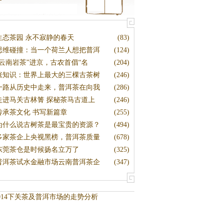
生态茶园 永不寂静的春天
(83)
思维碰撞：当一个荷兰人想把普洱
(124)
“云南岩茶”进京，古农首倡“名
(204)
涨知识：世界上最大的三棵古茶树
(246)
一路从历史中走来，普洱茶在向我
(286)
走进马关古林箐 探秘茶马古道上
(246)
传承茶文化 书写新篇章
(255)
为什么说古树茶是最宝贵的资源？
(494)
多家茶企上央视黑榜，普洱茶质量
(678)
东莞茶仓是时候扬名立万了
(325)
普洱茶试水金融市场云南普洱茶企
(347)