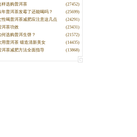
这样选购普洱茶
(27452)
陈年普洱茶发霉了还能喝吗？
(25699)
女性喝普洱茶减肥应注意这几点
(24291)
普洱茶功效
(23431)
如何选购普洱生饼？
(21572)
饮用普洱茶 锻造清新美女
(14435)
普洱茶减肥方法全面指导
(13868)