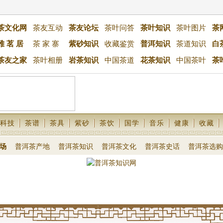
茶文化网
茶友互动
茶友论坛
茶叶问答
茶叶知识
茶叶图片
茶
雅 茗 居
茶 家 寨
紫砂知识
收藏鉴赏
普洱知识
茶道知识
白
茶友之家
茶叶相册
岩茶知识
中国茶道
花茶知识
中国茶叶
茶
科技
茶谱
茶具
紫砂
茶饮
国学
音乐
健康
收藏
场
普洱茶产地
普洱茶知识
普洱茶文化
普洱茶史话
普洱茶选购