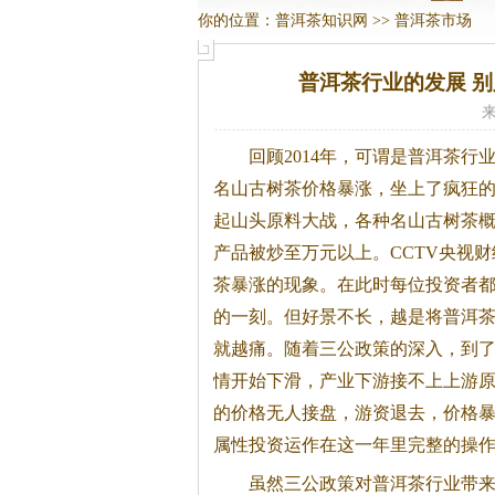
你的位置：
普洱茶知识网
>>
普洱茶市场
普洱茶行业的发展 
来
回顾2014年，可谓是
普洱茶
行
名山古树茶价格暴涨，坐上了疯狂
起山头原料大战，各种名山古树茶
产品被炒至万元以上。CCTV央视
茶
暴涨的现象。在此时每位投资者
的一刻。但好景不长，越是将
普洱
就越痛。随着三公政策的深入，到
情开始下滑，产业下游接不上上游
的价格无人接盘，游资退去，价格
属性投资运作在这一年里完整的操
虽然三公政策对
普洱茶
行业带