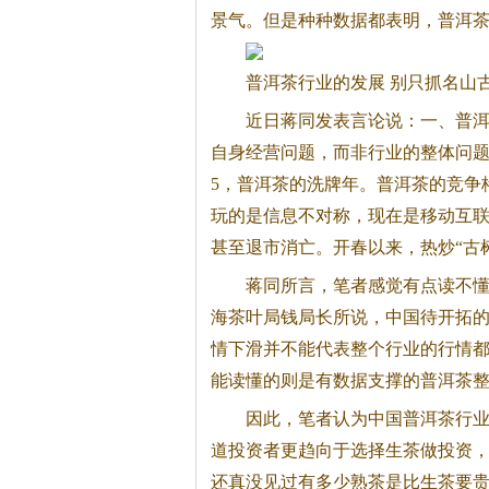
景气。但是种种数据都表明，
普洱
普洱茶
行业的发展 别只抓名山
近日蒋同发表言论说：一、
普
自身经营问题，而非行业的整体问
5，
普洱茶
的洗牌年。
普洱茶
的竞争
玩的是信息不对称，现在是移动互
甚至退市消亡。开春以来，热炒“古
蒋同所言，笔者感觉有点读不
海茶叶局钱局长所说，中国待开拓
情下滑并不能代表整个行业的行情
能读懂的则是有数据支撑的
普洱茶
因此，笔者认为中国
普洱茶
行
道投资者更趋向于选择生茶做投资
还真没见过有多少熟茶是比生茶要