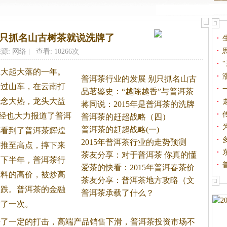
别只抓名山古树茶就说洗牌了
源: 网络 | 查看: 10266次
业大起大落的一年。
普洱茶行业的发展 别只抓名山古
的过山车，在云南打
品茗鉴史：“越陈越香”与普洱茶
概念大热，龙头大益
蒋同说：2015年是普洱茶的洗牌
财经也大力报道了
普洱
年
普洱茶的赶超战略（四）
普洱茶的赶超战略(一)
都看到了
普洱茶
辉煌
2015年普洱茶行业的走势预测
茶
推至高点，摔下来
茶友分享：对于普洱茶 你真的懂
了下半年，
普洱茶
行
爱茶的快看：2015年普洱春茶价
原料的高价，被炒高
格
茶友分享：普洱茶地方攻略（文
暴跌。
普洱茶
的金融
玩
普洱茶承载了什么？
作了一次。
来了一定的打击，高端产品销售下滑，
普洱茶
投资市场不