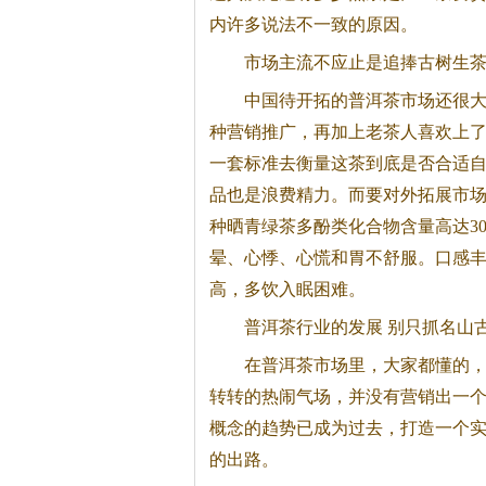
内许多说法不一致的原因。
市场主流不应止是追捧古树生
中国待开拓的
普洱茶
市场还很
种营销推广，再加上老茶人喜欢上
一套标准去衡量这茶到底是否合适
品也是浪费精力。而要对外拓展市
种晒青绿茶多酚类化合物含量高达3
晕、心悸、心慌和胃不舒服。口感
高，多饮入眠困难。
普洱茶
行业的发展 别只抓名山
在
普洱茶
市场里，大家都懂的，
转转的热闹气场，并没有营销出一
概念的趋势已成为过去，打造一个
的出路。