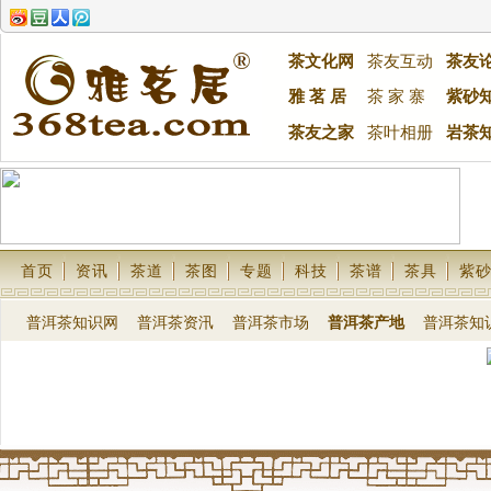
茶文化网
茶友互动
茶友
雅 茗 居
茶 家 寨
紫砂
茶友之家
茶叶相册
岩茶
首页
资讯
茶道
茶图
专题
科技
茶谱
茶具
紫
普洱茶知识网
普洱茶资汛
普洱茶市场
普洱茶产地
普洱茶知