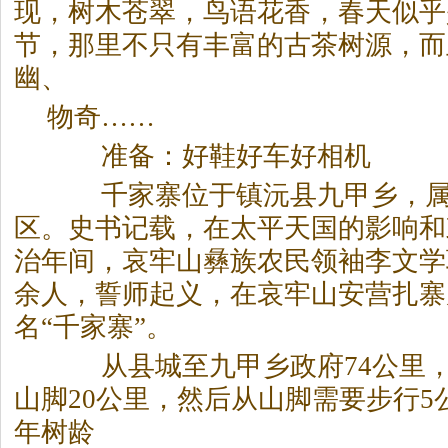
现，树木苍翠，鸟语花香，春天似乎
节，那里不只有丰富的古茶树源，而
幽、
物奇……
准备：好鞋好车好相机
千家寨位于镇沅县九甲乡，属
区。史书记载，在太平天国的影响和
治年间，哀牢山彝族农民领袖李文学联
余人，誓师起义，在哀牢山安营扎寨
名“千家寨”。
从县城至九甲乡政府74公里，
山脚20公里，然后从山脚需要步行5公
年树龄