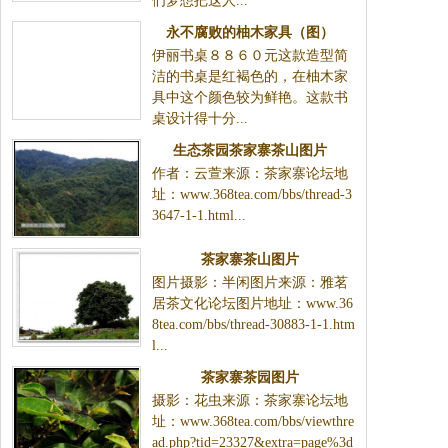
们梦想把这人...
永不腐败的柚木家具（图）
伊丽书桌８８６０元这款造型简
洁的书桌是红褐色的，在柚木家
具中这个颜色较为鲜艳。这款书
桌设计得十分...
生态茶园茶家寨茶山图片
作者：云萱来源：茶家寨论坛地
址：www.368tea.com/bbs/thread-3
3647-1-1.html...
茶家寨茶山图片
图片摄影：半闲图片来源：雅茗
居茶文化论坛图片地址：www.36
8tea.com/bbs/thread-30883-1-1.htm
l...
茶家寨茶园图片
摄影：花虫来源：茶家寨论坛地
址：www.368tea.com/bbs/viewthre
ad.php?tid=23327&extra=page%3d