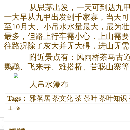
从思茅出发，一天可到达九甲
一大早从九甲出发到千家寨，当天可
至10月大、小吊水水量最大，最为
最多，但路上行车需小心，上山需要
往路况除了灰大并无大碍，进山无需
附近景点有：风雨桥茶马古道
鹦鹉、飞来寺、难搭桥、苦聪山寨等
大吊水瀑布
Tags：
雅茗居
茶文化
茶
茶叶
茶叶知识
上一篇