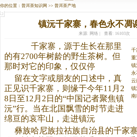
你的位置：
普洱茶知识网
>>
普洱茶产地
镇沅千家寨，春色永不凋
来源: 网络 | 查看: 16103次
千家寨，源于生长在那里
千
的有2700年树龄的野生茶树。
但
重
那时对它的印象，仅仅停
镇
永
留在文字或朋友的口述中，真
云
正见识千家寨，则缘于今年11月2
镇
南
8日至12月2日的“中国记者聚焦镇
沅”行。当在北国飘雪的时节走进
绵亘的哀牢山，走进镇沅
彝族哈尼族拉祜族自治县的千家