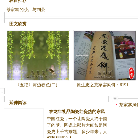
栏目推荐
茶家寨的茶厂与制茶
图文欣赏
《五绝》河边春色(二)
原生态之茶家寨凤饼：6191
延伸阅读
茶家寨凤
在龙年礼品陶瓷红瓷热的东风
中国红瓷，一个让陶瓷人终于圆
中，开始逐渐飞入千家万户
了的梦。陶瓷上那片大红曾是陶
瓷史上千古难题。多少年来，人