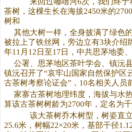
来回过嘟噜河6次，我们终于看
茶树，这棵生长在海拔2450米的27
树和
其他大树一样，全身披满了绿色
被拉上了铁丝网，旁边立有3块介绍牌
年11月12日至17日，中共思茅地委
公署、思茅地区茶叶学会、镇沅
镇沅召开了“哀牢山国家自然保护区
古茶树考察论证会”，10名相关人员
家寨古茶树地理纬度，海拔与水
算该古茶树树龄为2700年，定名为
该大茶树乔木树型，树姿直立
25.6米，树幅22×20米，基部干径1.