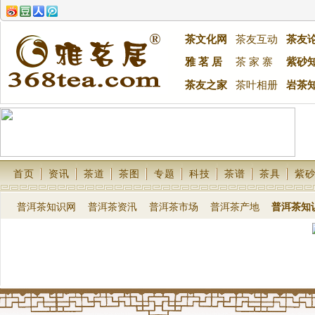
茶文化网
茶友互动
茶友
雅 茗 居
茶 家 寨
紫砂
茶友之家
茶叶相册
岩茶
首页
资讯
茶道
茶图
专题
科技
茶谱
茶具
紫
普洱茶知识网
普洱茶资汛
普洱茶市场
普洱茶产地
普洱茶知