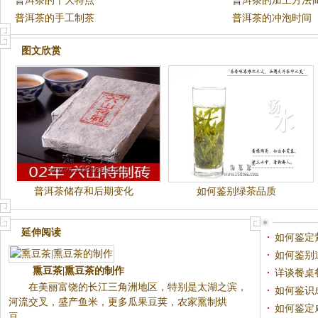
普洱茶的十大特点
普洱茶的加工方法
普洱茶的手工制茶
普洱茶的冲泡时间
图文欣赏
普洱茶储存和后期变化
如何鉴别绿茶品质
延伸阅读
如何鉴定
熏豆茶|熏豆茶的制作
如何鉴别
在美丽富饶的长江三角洲地
详谈餐桌
区，特别是太湖之滨，河流交
如何鉴识
叉，盛产鱼米，更多瓜果豆荚，
如何鉴定
农家熏制烘豆，...