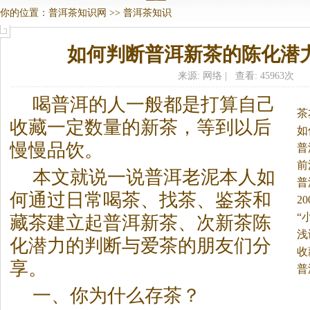
你的位置：
普洱茶知识网
>>
普洱茶知识
如何判断普洱新茶的陈化潜
来源: 网络 | 查看: 45963次
喝普洱的人一般都是打算自己
茶
收藏一定数量的新茶，等到以后
如
慢慢品饮。
普
前
本文就说一说普洱老泥本人如
普
何通过日常喝茶、找茶、鉴茶和
较
2
“
藏茶建立起普洱新茶、次新茶陈
浅
化潜力的判断与爱茶的朋友们分
收
享。
普
一、你为什么存茶？