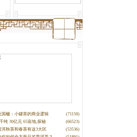
杜国楹：小罐茶的商业逻辑
(71150)
7千吨 30亿元 65亩地,探秘
(66523)
普洱秋茶和春茶有这3大区
(53536)
教你如何全方面品鉴普洱茶？
(51891)