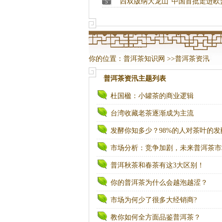
“西双版纳大龙山”中国首批走进欧
5
认证有机茶
你的位置：
普洱茶知识网
>>
普洱茶资汛
普洱茶资汛
主题列表
杜国楹：小罐茶的商业逻辑
台湾收藏老茶逐渐成为主流
发酵你知多少？98%的人对茶叶的
市场分析：竞争加剧，未来普洱茶市
普洱秋茶和春茶有这3大区别！
你的普洱茶为什么会越泡越涩？
市场为何少了很多大经销商?
教你如何全方面品鉴普洱茶？