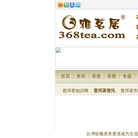
首页
资讯
茶道
茶图
专题
普洱茶知识网
普洱茶资汛
普洱茶市
台湾收藏老茶逐渐成为主流