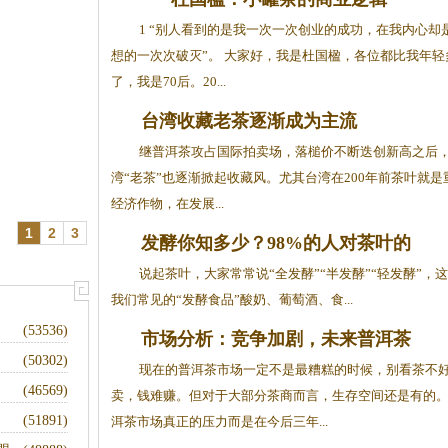
1 “别人看到的是我一次一次创业的成功，在我内心却
想的一次次破灭”。 大家好，我是杜国楹，各位都比我年轻
了，我是70后。20...
台湾收藏老茶逐渐成为主流
继普洱茶攻占国际拍卖场，落槌价不断迭创新高之后
湾“老茶”也逐渐掀起收藏风。尤其台湾在200年前茶叶就是
经济作物，在发展...
1
2
3
发酵你知多少？98%的人对茶叶的
发酵存在误解！
说起茶叶，大家常常说“全发酵”“半发酵”“轻发酵”，
我们常见的“发酵食品”酸奶、葡萄酒、食...
(53536)
市场分析：竞争加剧，未来普洱茶
(50302)
市场会迎来哪些
现在的普洱茶市场一定不是最糟糕的时候，别看茶不
(46569)
卖，钱难赚。但对于大部分茶商而言，生存空间还是有的
(51891)
洱茶市场真正的压力而是在今后三年...