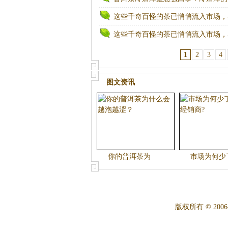
这些千奇百怪的茶已悄悄流入市场，
这些千奇百怪的茶已悄悄流入市场，
1
2
3
4
图文资讯
你的普洱茶为
市场为何少
版权所有 © 2006-