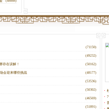
盟
(48888)
(71150)
(49232)
发酵存在误解！
(50162)
场会迎来哪些挑战
(48177)
(53536)
(50302)
(46569)
(51891)