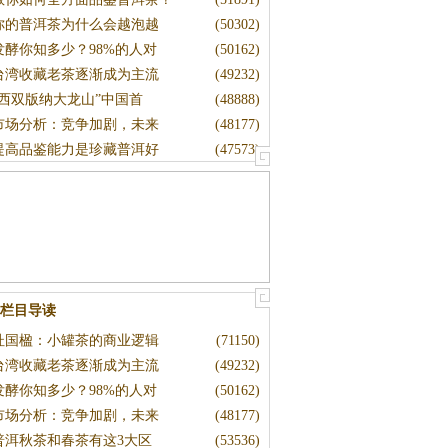
你的普洱茶为什么会越泡越
(50302)
发酵你知多少？98%的人对
(50162)
台湾收藏老茶逐渐成为主流
(49232)
“西双版纳大龙山”中国首
(48888)
市场分析：竞争加剧，未来
(48177)
提高品鉴能力是珍藏普洱好
(47573)
栏目导读
杜国楹：小罐茶的商业逻辑
(71150)
台湾收藏老茶逐渐成为主流
(49232)
发酵你知多少？98%的人对
(50162)
市场分析：竞争加剧，未来
(48177)
普洱秋茶和春茶有这3大区
(53536)