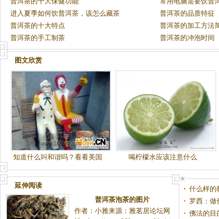
普洱茶的十大保健功能
常用电脑需要饮普
进入夏季如何饮普洱茶，该怎么藏茶
普洱茶的品质特征
普洱茶的十大特点
普洱茶的加工方法
普洱茶的手工制茶
普洱茶的冲泡时间
图文欣赏
知道什么叫和谐吗？看看美国
喝柠檬水应该注意什么
人怎么做到的
延伸阅读
什么样的
普洱茶泡茶的图片
罗西：做
作者：小雅来源：雅茗居论坛网
佛法的目