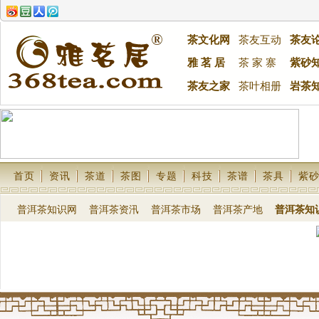
茶文化网
茶友互动
茶友
雅 茗 居
茶 家 寨
紫砂
茶友之家
茶叶相册
岩茶
首页
资讯
茶道
茶图
专题
科技
茶谱
茶具
紫
普洱茶知识网
普洱茶资汛
普洱茶市场
普洱茶产地
普洱茶知