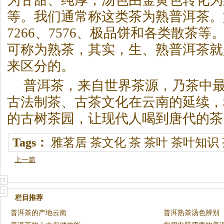
为甘甜、纯厚，汤色由金黄色转化为
等。我们通常称这类茶为熟
普洱茶
。
7266、7576、极品饼和各类散茶
可称为熟茶，其实，生、熟
普洱茶
就
来区分的。
普洱茶
，来自世界茶源，乃茶中
古法制茶、古茶文化在云南的延续，
的古树茶园，让现代人喝到唐代的茶
Tags：
雅茗居
茶文化
茶
茶叶
茶叶知识
上一篇
栏目推荐
普洱茶的产地云南
普洱熟茶汤色辨别