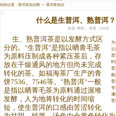
你的位置：
普洱茶知识网
>>
普洱茶知识
什么是生普洱、熟普洱？
来源: 网络 | 查看: 5169次
生、熟
普洱茶
是以发酵方式区
为
分的。
"生普洱"是指以晒青毛茶
云
为原料压制成各种紧压茶后，存
普
时
放在干燥通风的地方但尚未完成
普
转化的茶。如福海茶厂生产的青
勐
饼7536、7546等。"熟普洱"一般
普
专
是指以晒菁毛茶为原料通过渥堆
澜
发酵，人为地将转化的时间缩
受
短，使生普洱的口感由苦涩转化