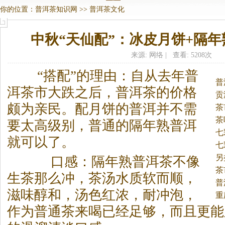
你的位置：
普洱茶知识网
>>
普洱茶文化
中秋“天仙配”：冰皮月饼+隔
来源: 网络 | 查看: 5208次
“搭配”的理由：自从去年
普
普
洱茶
市大跌之后，
普洱茶
的价格
贡
颇为亲民。
配月饼的普洱并不需
茶
茶
要太高级别，普通的隔年熟普洱
七
就可以了。
七
另
口感：隔年熟
普洱茶
不像
茶
生茶那么冲，茶汤水质软而顺，
普
滋味醇和，汤色红浓，耐冲泡，
重
作为普通茶来喝已经足够，而且更能