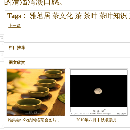
的滑溜清淡口感。
Tags：
雅茗居
茶文化
茶
茶叶
茶叶知识
上一篇
栏目推荐
图文欣赏
雅集会中秋的网络茶会图片，
2010年八月中秋凌晨月
大家一起分享！