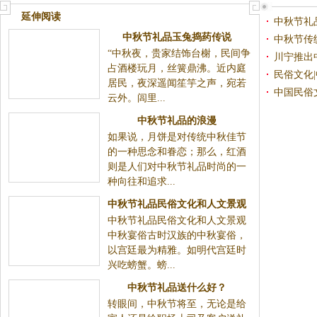
延伸阅读
中秋节礼
中秋节礼品玉兔捣药传说
中秋节传
“中秋夜，贵家结饰台榭，民间争
川宁推出
占酒楼玩月，丝簧鼎沸。近内庭
民俗文化
居民，夜深遥闻笙竽之声，宛若
中国民俗
云外。闾里...
中秋节礼品的浪漫
如果说，月饼是对传统中秋佳节
的一种思念和眷恋；那么，红酒
则是人们对中秋节礼品时尚的一
种向往和追求...
中秋节礼品民俗文化和人文景观
中秋节礼品民俗文化和人文景观
中秋宴俗古时汉族的中秋宴俗，
以宫廷最为精雅。如明代宫廷时
兴吃螃蟹。螃...
中秋节礼品送什么好？
转眼间，中秋节将至，无论是给