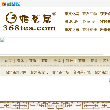
茶文化网
茶友互动
茶友
雅 茗 居
茶 家 寨
紫砂
茶友之家
茶叶相册
岩茶
首页
资讯
茶道
茶图
专题
科技
茶谱
茶具
紫
普洱茶知识网
普洱茶资汛
普洱茶市场
普洱茶产地
普洱茶知