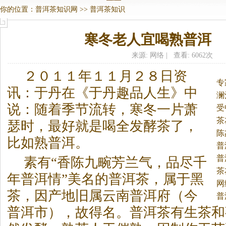
你的位置：
普洱茶知识网
>>
普洱茶知识
寒冬老人宜喝熟普洱
来源: 网络 | 查看: 6062次
２０１１年１１月２８日资
专
讯：于丹在《于丹趣品人生》中
澜
说：随着季节流转，寒冬一片萧
受
茶
瑟时，最好就是喝全发酵茶了，
陈
比如熟普洱。
普
普
素有“香陈九畹芳兰气，品尽千
茶
年普洱情”美名的
普洱茶
，属于黑
网
茶，因产地旧属云南普洱府（今
普
普洱市），故得名。
普洱茶
有生茶和