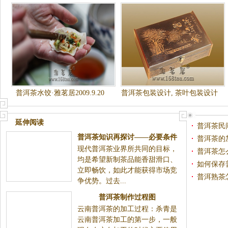
普洱茶水饺·雅茗居2009.9.20
普洱茶包装设计, 茶叶包装设计
欣赏
延伸阅读
普洱茶民
普洱茶知识再探讨——必要条件
普洱茶的
现代普洱茶业界所共同的目标，
普洱茶怎
均是希望新制茶品能香甜滑口、
如何保存
立即畅饮，如此才能获得市场竞
普洱熟茶
争优势。过去...
普洱茶制作过程图
云南普洱茶的加工过程：杀青是
云南普洱茶加工的第一步，一般