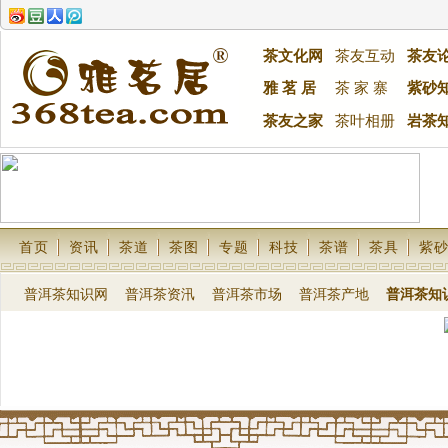
茶文化网
茶友互动
茶友
雅 茗 居
茶 家 寨
紫砂
茶友之家
茶叶相册
岩茶
首页
资讯
茶道
茶图
专题
科技
茶谱
茶具
紫
普洱茶知识网
普洱茶资汛
普洱茶市场
普洱茶产地
普洱茶知