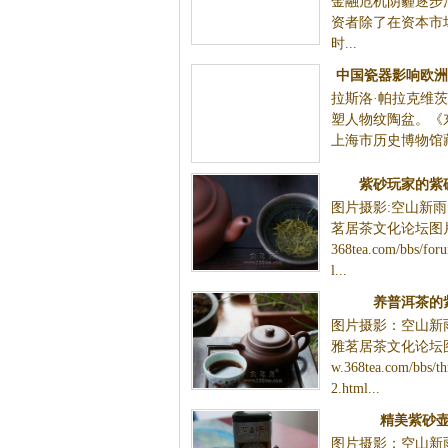
金融危机阴霾逐步
资者除了在资本市
时...
中国瓷器影响欧洲
拉斯洛·帕拉克维
收藏家帕拉
塑人物纹陶盆。《
上海市历史博物馆藏
紫砂玩家的紫
图片摄影:空山新
茗居茶文化论坛图片
368tea.com/bbs/for
l...
养普洱茶的
图片摄影：空山新
雅茗居茶文化论坛图
w.368tea.com/bbs/th
2.html...
精美紫砂
图片摄影：空山新