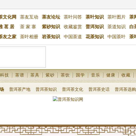
茶文化网
茶友互动
茶友论坛
茶叶问答
茶叶知识
茶叶图片
茶
雅 茗 居
茶 家 寨
紫砂知识
收藏鉴赏
普洱知识
茶道知识
白
茶友之家
茶叶相册
岩茶知识
中国茶道
花茶知识
中国茶叶
茶
科技
茶谱
茶具
紫砂
茶饮
国学
音乐
健康
收藏
场
普洱茶产地
普洱茶知识
普洱茶文化
普洱茶史话
普洱茶选购