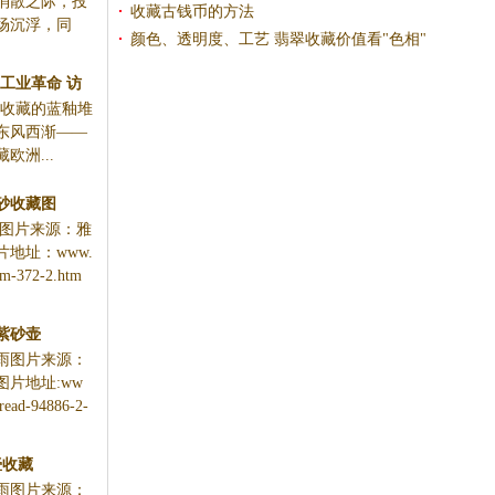
消散之际，投
(图)
收藏古钱币的方法
场沉浮，同
颜色、透明度、工艺 翡翠收藏价值看"色相"
(图)
工业革命 访
茨收藏的蓝釉堆
克维茨
东风西渐——
欧洲...
砂收藏图
雨图片来源：雅
地址：www.
um-372-2.htm
紫砂壶
雨图片来源：
片地址:ww
read-94886-2-
壶收藏
雨图片来源：