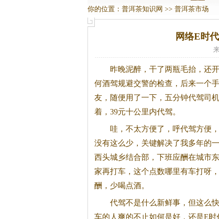
你的位置：
普洱茶知识网
>>
普洱茶市场
网络E时代
来
昨晚泥醉，干了两瓶毛抬，还
何酒驾规避交警的检查，后来一个手
友，随便用了一下，五分钟代驾司
着，39元十公里内代驾。
哇，不太方便了，呼代驾方便
没有这么少，关键解决了我多年的一
西头城乡结合部，下班应酬在城市
家再打车，这个点数哪里有车打呀
酬，少喝点酒。
代驾不是什么新鲜事，但这么快
车的人爽的不止如何是好，还是E时