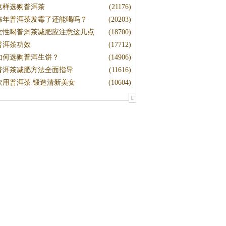
这样选购普洱茶
(21176)
陈年普洱茶发霉了还能喝吗？
(20203)
女性喝普洱茶减肥应注意这几点
(18700)
普洱茶功效
(17712)
如何选购普洱生饼？
(14906)
普洱茶减肥方法全面指导
(11616)
饮用普洱茶 锻造清新美女
(10604)