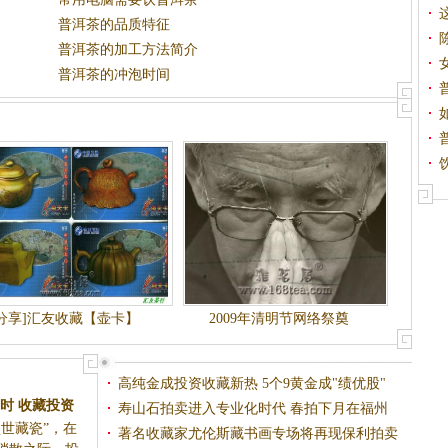
普洱茶的品质特征
普洱茶的加工方法简介
普洱茶的冲泡时间
[分享]汇友收藏【壶卡】
2009年清明节网络祭奠
高纯金成投资收藏新热 5个9黄金成"绩优股"
时 收藏投资
(图)
寿山石拍卖进入专业化时代 春拍下月在福州
世藏瓷”，在
(图)
开槌
著名收藏家尤伦斯藏书画专场将再现保利拍卖