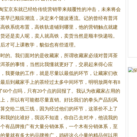
淘宝京东就已经给传统营销带来颠覆性的冲击，未来将会
卖茶早已顺应潮流，决定来个随波逐流。记的曾经有普洱
着高铁系统布置，高铁轨道铺到哪里，他的营销触点就建
卖货还是卖人呢，卖人就高铁，卖货当然是顺丰快递啦。
然后才可上课教学，貌似也有些道理。
过时的。我们面对的是收藏家，所谓收藏家必须对
普洱茶
普洱茶
的事情，当然比我懂就更好了，交易起来得心应
家，我要做的工作，就是尽量以最低的环节，让藏家们收
最后到藏家手上的茶经过太多中间环节，明明放两年有8
了60个点吗，只有20个点的回报了。我认为收藏家占用的
手上，所以有可能都尽量直销。好比我们的拳头产品刮风
打算交给二线三线，因为经过他们的环节，这茶价不上了
茶和我的比谁好，我说不知道，你自己去对冲，他说我的
一个有品牌推广有大量分销体系，一个木有分销体系，至
大的量就有多大的品牌推广，鸡碎这么小量的精品何以用