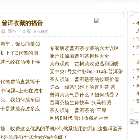
 普洱收藏的福音
源: 网络 | 查看: 10609次
开着车，饭后商量如
专家解读普洱茶收藏的六大误区
机下了E代驾的朋
澜沧江流域普洱茶树种大全
机就已经在酒楼下候
茶市观察：古树茶收藏温和回暖
受中央1号文件影响 2014年普洱茶
茶友须知：普洱熟茶的收藏价值
，代驾费简直就等于
探
陈杰：绿茶思维下的普洱茶 茶
个问题--上班在城市
普洱茶茶气是什么？如何感受？
东头。我如何放车回
普洱茶搭生肖快车"头马特藏
，于是就放弃过多应
茶友须知：普洱茶的“三厚
网络E时代 普洱收藏的福音
捷，收费这么优惠的手机E代驾系统用的我们这些喝酒开
代带给我们生活方式的转变呀！