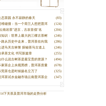
生态茶园 永不寂静的春天
(83)
思维碰撞：当一个荷兰人想把普洱
(124)
“云南岩茶”进京，古农首倡“名
(204)
涨知识：世界上最大的三棵古茶树
(246)
一路从历史中走来，普洱茶在向我
(286)
走进马关古林箐 探秘茶马古道上
(246)
传承茶文化 书写新篇章
(255)
为什么说古树茶是最宝贵的资源？
(494)
多家茶企上央视黑榜，普洱茶质量
(678)
东莞茶仓是时候扬名立万了
(325)
普洱茶试水金融市场云南普洱茶企
(347)