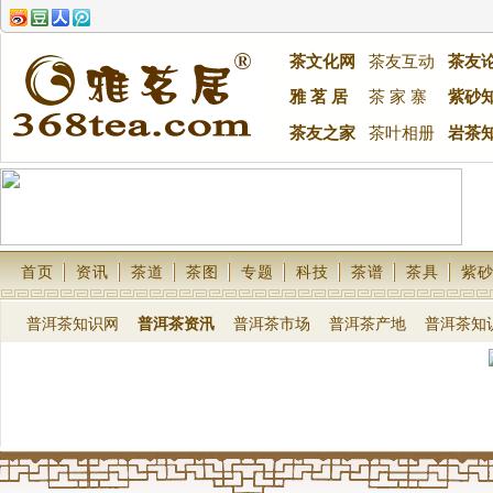
茶文化网
茶友互动
茶友
雅 茗 居
茶 家 寨
紫砂
茶友之家
茶叶相册
岩茶
首页
资讯
茶道
茶图
专题
科技
茶谱
茶具
紫
普洱茶知识网
普洱茶资汛
普洱茶市场
普洱茶产地
普洱茶知