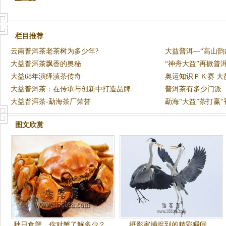
栏目推荐
云南普洱茶老茶树为多少年?
大益普洱—“高山韵
大益普洱茶飘香的奥秘
“神舟大益”再掀普
大益68年演绎滇茶传奇
奥运知识ＰＫ赛 大
大益普洱茶：在传承与创新中打造品牌
普洱茶有多少门派
大益普洱茶-勐海茶厂荣誉
勐海“大益”茶打赢“
图文欣赏
秋日食蟹，你对蟹了解多少？
摄影家捕捉到的精彩瞬间