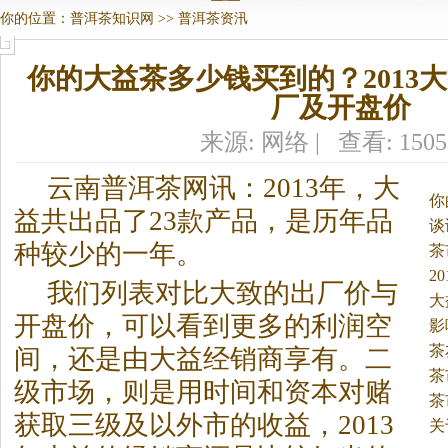
你的位置：
普洱茶知识网
>>
普洱茶资汛
你的大益茶多少钱买到的？2013
厂及开盘价
来源: 网络 | 查看: 150
云南
普洱茶
网讯：2013年，大
你
益共出品了23款产品，是历年品
谈
种较少的一年。
茶
2
我们列表对比大致的出厂价与
大
开盘价，可以看到更多的利润空
影
茶
间，还是由大益经销商享有。二
茶
级市场，则是用时间和资本对赌
茶
获取三级及以外市的收益，2013
关