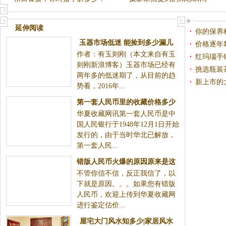
延伸阅读
你的保养
玉器市场低迷 能捡到多少漏儿
价格逐年
作者：有玉则刚（本文来自有玉
少钱？
红玛瑙手
则刚新浪博客）玉器市场已经有
挑选瓶装
两年多的低迷期了，从目前的趋
新上市的
势看，2016年...
第一套人民币里的收藏价格多少
华夏收藏网讯第一套人民币是中
国人民银行于1948年12月1日开始
发行的，由于当时华北已解放，
第一套人民...
错版人民币火爆的原因原来是这
不管你信不信，反正我信了，以
个。。。想到的都发财了！
下就是原因。。。如果您有错版
人民币，欢迎上传到华夏收藏网
进行鉴定估价...
屋宅大门风水知多少|家居风水