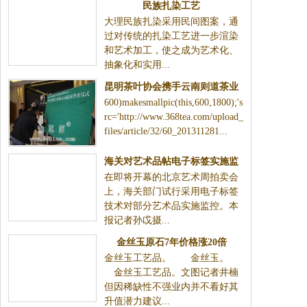
民族扎染工艺
大理民族扎染采用民间图案，通
过对传统的扎染工艺进一步渲染
和艺术加工，使之成为艺术化、
抽象化和实用...
昆明茶叶协会携手云南则道茶业
600)makesmallpic(this,600,1800);'s
一同开展保护曼松古茶树行动
rc='http://www.368tea.com/upload_
files/article/32/60_201311281...
海关对艺术品帖电子标签实施监
在即将开幕的北京艺术周拍卖会
控
上，海关部门试行采用电子标签
技术对部分艺术品实施监控。本
报记者孙戉摄...
金丝玉原石7年价格涨20倍
金丝玉工艺品。 金丝玉。
金丝玉工艺品。文图记者井楠
但因稀缺性不强业内并不看好其
升值潜力建议...