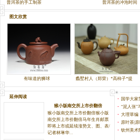
普洱茶的手工制茶
普洱茶的冲泡时间
图文欣赏
有味道的狮球
蠡墅村人（郑荣）*高柿子*提
梁东石瓢*葫芦*东石瓢瓜壶*
延伸阅读
国学大家
猴小版南交所上市价翻倍
出席
“泥人张
猴小版南交所上市价翻倍猴小版
大理草编
南交所上市价翻倍马年生肖邮票
原叶茶|
即将上市或延续涨势文、图、表/
钦州美术
记者林琳华...