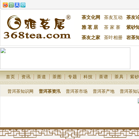
茶文化网
茶友互动
茶友
雅 茗 居
茶 家 寨
紫砂
茶友之家
茶叶相册
岩茶
首页
资讯
茶道
茶图
专题
科技
茶谱
茶具
紫
普洱茶知识网
普洱茶资汛
普洱茶市场
普洱茶产地
普洱茶知