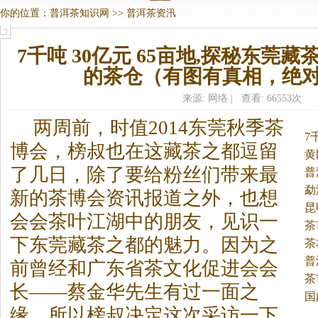
你的位置：
普洱茶知识网
>>
普洱茶资汛
7千吨 30亿元 65亩地,探秘东莞
的茶仓（有图有真相，绝
来源: 网络 | 查看: 66553次
两周前，时值2014东莞秋季茶
7
博会，榜叔也在这藏茶之都逗留
黄
了几日，除了要给粉丝们带来最
普
勐
新的茶博会资讯报道之外，也想
昆
会会茶叶江湖中的朋友，见识一
茶
下东莞藏茶之都的魅力。
因为之
茶
普
前曾经和广东省茶文化促进会会
茶
长——蔡金华先生有过一面之
国
缘，所以榜叔决定这次采访一下