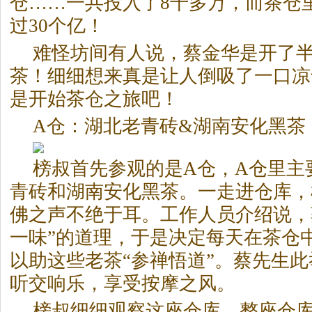
仓……一共投入了8千多万，而茶仓
过30个亿！
难怪坊间有人说，蔡金华是开了
茶！细细想来真是让人倒吸了一口凉
是开始茶仓之旅吧！
A仓：湖北老青砖&湖南安化黑茶
榜叔首先参观的是A仓，A仓里主
青砖和湖南安化黑茶。一走进仓库，
佛之声不绝于耳。工作人员介绍说，
一味”的道理，于是决定每天在茶仓
以助这些老茶“参禅悟道”。蔡先生
听交响乐，享受按摩之风。
榜叔细细观察这座仓库，整座仓