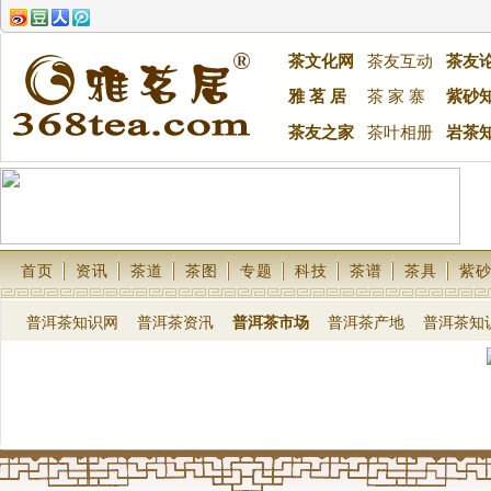
茶文化网
茶友互动
茶友
雅 茗 居
茶 家 寨
紫砂
茶友之家
茶叶相册
岩茶
首页
资讯
茶道
茶图
专题
科技
茶谱
茶具
紫
普洱茶知识网
普洱茶资汛
普洱茶市场
普洱茶产地
普洱茶知