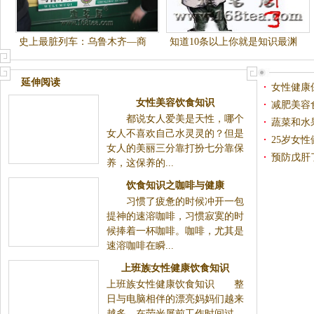
史上最脏列车：乌鲁木齐—商
知道10条以上你就是知识最渊
丘
博的人了
延伸阅读
女性健康
女性美容饮食知识
减肥美容
都说女人爱美是天性，哪个
蔬菜和水
女人不喜欢自己水灵灵的？但是
25岁女
女人的美丽三分靠打扮七分靠保
预防戊肝
养，这保养的...
饮食知识之咖啡与健康
习惯了疲惫的时候冲开一包
提神的速溶咖啡，习惯寂寞的时
候捧着一杯咖啡。咖啡，尤其是
速溶咖啡在瞬...
上班族女性健康饮食知识
上班族女性健康饮食知识 整
日与电脑相伴的漂亮妈妈们越来
越多，在荧光屏前工作时间过