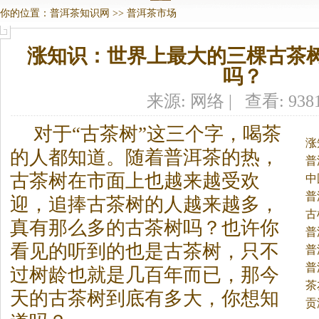
你的位置：
普洱茶知识网
>>
普洱茶市场
涨知识：世界上最大的三棵古茶树
吗？
来源: 网络 | 查看: 938
对于“古茶树”这三个字，喝茶
涨
的人都知道。
随着
普洱茶
的热，
普
古茶树在市面上也越来越受欢
中
普
迎，追捧古茶树的人越来越多，
古
真有那么多的古茶树吗？也许你
普
看见的听到的也是古茶树，只不
较
普
普
过树龄也就是几百年而已，那今
茶
天的古茶树到底有多大，你想知
贡