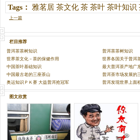
Tags：
雅茗居
茶文化
茶
茶叶
茶叶知识
上一篇
栏目推荐
普洱茶茶树知识
普洱茶茶树知识
世界茶文化－茶的保健作用
世界各国关于普洱
中国茶叶基础知识
最大普洱茶产地广
中国最古老的三座茶山
普洱茶市场发展的
奥运知识ＰＫ赛 大益普洱抢冠军
普洱发现世界上面
图文欣赏