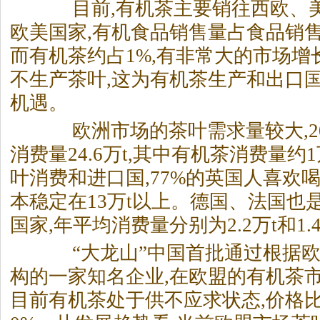
目前,有机茶主要销往西欧、美
欧美国家,有机食品销售量占食品销售总
而有机茶约占1%,有非常大的市场增
不生产茶叶,这为有机茶生产和出口
机遇。
欧洲市场的茶叶需求量较大,20
消费量24.6万t,其中有机茶消费量约
叶消费和进口国,77%的英国人喜欢
本稳定在13万t以上。德国、法国也
国家,年平均消费量分别为2.2万t和1.
“大龙山”中国首批通过根据欧
构的一家知名企业,在欧盟的有机茶市
目前有机茶处于供不应求状态,价格比