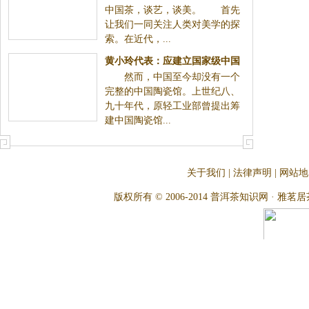
中国茶，谈艺，谈美。 首先
让我们一同关注人类对美学的探
索。在近代，...
黄小玲代表：应建立国家级中国
然而，中国至今却没有一个
陶瓷馆
完整的中国陶瓷馆。上世纪八、
九十年代，原轻工业部曾提出筹
建中国陶瓷馆...
关于我们
|
法律声明
|
网站地
版权所有 © 2006-2014 普洱茶知识网 · 雅茗居茶文化