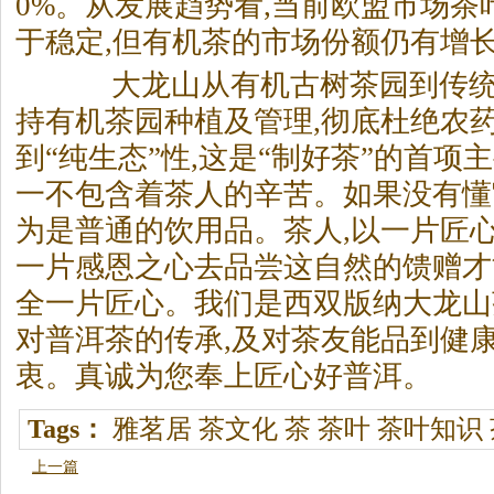
0%。从发展趋势看,当前欧盟市场茶
于稳定,但有机茶的市场份额仍有增
大龙山从有机古树茶园到传统工
持有机茶园种植及管理,彻底杜绝农
到“纯生态”性,这是“制好茶”的首项
一不包含着茶人的辛苦。如果没有懂
为是普通的饮用品。茶人,以一片匠心
一片感恩之心去品尝这自然的馈赠才
全一片匠心。我们是西双版纳大龙山
对
普洱茶
的传承,及对茶友能品到健康
衷。真诚为您奉上匠心好普洱。
Tags：
雅茗居
茶文化
茶
茶叶
茶叶知识
上一篇