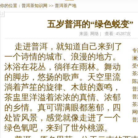
你的位置：
普洱茶知识网
>>
普洱茶产地
五岁普洱的“绿色蜕变”
来源: 网络 | 查看: 45287次
走进普洱，就知道自己来到了
专
一个诗情的城市、浪漫的地方。
澜
沐浴在花丛，徜徉在雨林。舞动
受
茶
的脚步，悠扬的歌声。天空里流
陈
淌着芦笙的旋律、木鼓的轰鸣，
普
茶盅里洋溢着浓浓的真情、浓郁
普
茶
的乡情。真可谓满眼都葱郁，四
网
处皆风景，感觉就像走进了一个
普
绿色氧吧，来到了世外桃源。