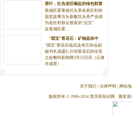
茶叶，红色老区崛起的绿色财富
蕉城区霍童镇坑头革命老区村的
脱贫故事坑头新貌坑头茶产业成
为老区村群众致富的“法宝”
在蕉城区霍...
“国宝”香花石：矿物晶体中
“国宝”香花石临武县奇石协会副
的“大熊猫”
秘书长成盛仁介绍香花石的珍贵
之处郴州新闻网3月25日讯（记者
许成君）...
关于我们
|
法律声明
|
网站地
版权所有 © 2006-2014 普洱茶知识网 · 雅茗居茶文化