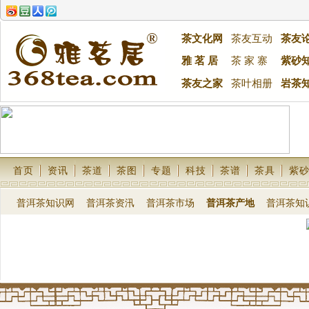
茶文化网
茶友互动
茶友
雅 茗 居
茶 家 寨
紫砂
茶友之家
茶叶相册
岩茶
首页
资讯
茶道
茶图
专题
科技
茶谱
茶具
紫
普洱茶知识网
普洱茶资汛
普洱茶市场
普洱茶产地
普洱茶知