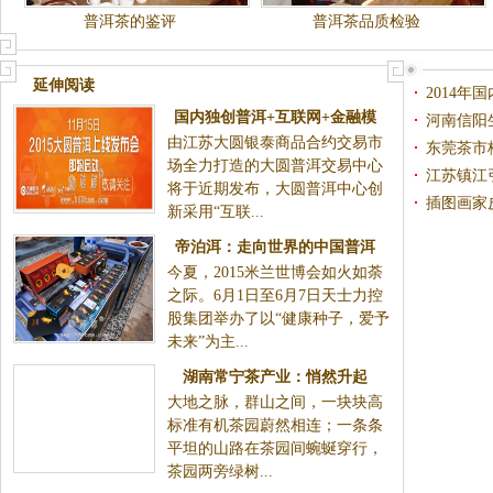
普洱茶的鉴评
普洱茶品质检验
延伸阅读
2014
国内独创普洱+互联网+金融模
河南信阳
由江苏大圆银泰商品合约交易市
式 大圆普洱交易中心即将发布
东莞茶市
场全力打造的大圆普洱交易中心
异军突起
江苏镇江
将于近期发布，大圆普洱中心创
期
插图画家
新采用“互联...
帝泊洱：走向世界的中国普洱
今夏，2015米兰世博会如火如荼
之际。6月1日至6月7日天士力控
股集团举办了以“健康种子，爱予
未来”为主...
湖南常宁茶产业：悄然升起
大地之脉，群山之间，一块块高
的“绿色金矿”
标准有机茶园蔚然相连；一条条
平坦的山路在茶园间蜿蜒穿行，
茶园两旁绿树...