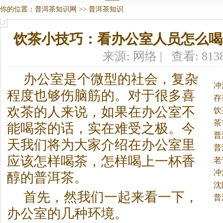
你的位置：
普洱茶知识网
>>
普洱茶知识
饮茶小技巧：看办公室人员怎么喝
来源: 网络 | 查看: 813
办公室是个微型的社会，复杂
冲
程度也够伤脑筋的。
对于很多喜
存
欢茶的人来说，如果在办公室不
饮
茶
能喝茶的话，实在难受之极。今
普
天我们将为大家介绍在办公室里
导
普
应该怎样喝茶，怎样喝上一杯香
老
冲
醇的
普洱茶
。
沈
首先，然我们一起来看一下，
普
办公室的几种环境。