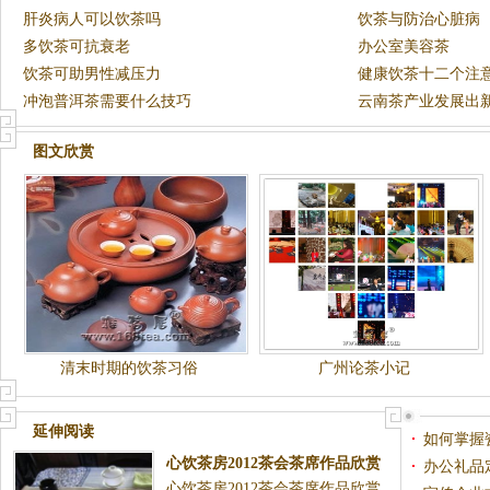
肝炎病人可以饮茶吗
饮茶与防治心脏病
多饮茶可抗衰老
办公室美容茶
饮茶可助男性减压力
健康饮茶十二个注
冲泡普洱茶需要什么技巧
云南茶产业发展出新
8日)
图文欣赏
清末时期的饮茶习俗
广州论茶小记
延伸阅读
如何掌握
心饮茶房2012茶会茶席作品欣赏
办公礼品
心饮茶房2012茶会茶席作品欣赏