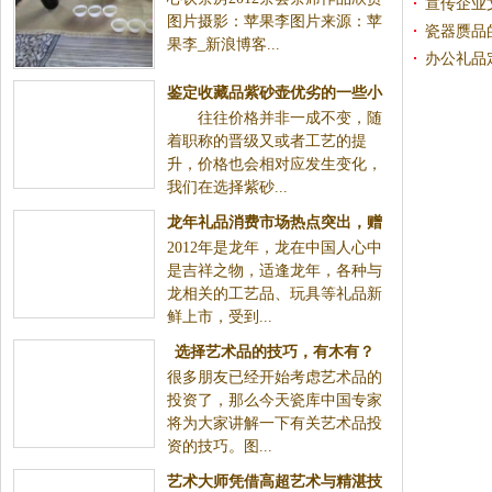
宣传企业
图片摄影：苹果李图片来源：苹
瓷器赝品
果李_新浪博客...
办公礼品
鉴定收藏品紫砂壶优劣的一些小
往往价格并非一成不变，随
技巧
着职称的晋级又或者工艺的提
升，价格也会相对应发生变化，
我们在选择紫砂...
龙年礼品消费市场热点突出，赠
2012年是龙年，龙在中国人心中
送龙年礼品更需要讲究和技巧
是吉祥之物，适逢龙年，各种与
龙相关的工艺品、玩具等礼品新
鲜上市，受到...
选择艺术品的技巧，有木有？
很多朋友已经开始考虑艺术品的
投资了，那么今天瓷库中国专家
将为大家讲解一下有关艺术品投
资的技巧。图...
艺术大师凭借高超艺术与精湛技