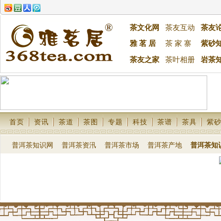
茶文化网
茶友互动
茶友
雅 茗 居
茶 家 寨
紫砂
茶友之家
茶叶相册
岩茶
首页
资讯
茶道
茶图
专题
科技
茶谱
茶具
紫
普洱茶知识网
普洱茶资汛
普洱茶市场
普洱茶产地
普洱茶知