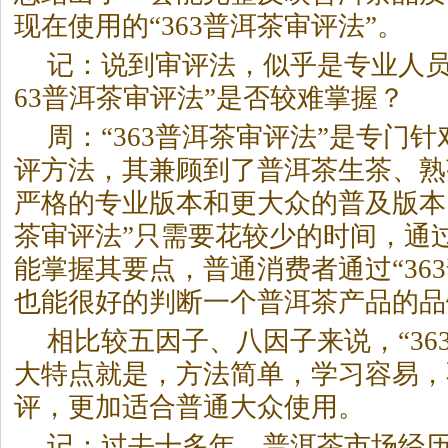
现在使用的“363
普洱茶
审评法”。
记：说到审评法，似乎是专业人员
63
普洱茶
审评法”是否较难掌握？
周：“363
普洱茶
审评法”是专门针
评方法，其兼顾到了
普洱茶
生茶、熟
严格的专业版本和更大众的普及版本。
茶
审评法”只需要花较少的时间，通
能掌握其要点，普通消费者通过“363
也能很好的判断一个
普洱茶
产品的品
相比较五因子、八因子来说，“36
大特点就是，方法简单，学习容易，
评，更加适合普通大众使用。
记：过去十多年，
普洱茶
市场经