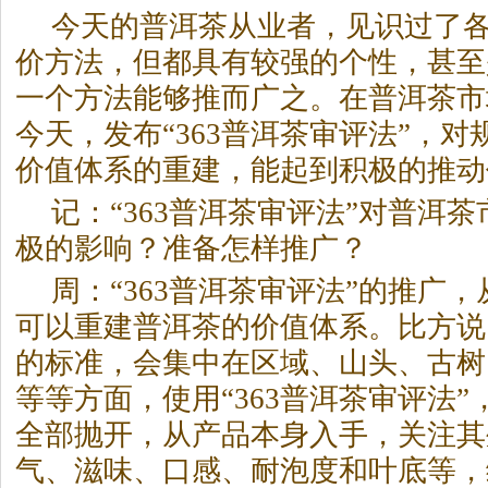
今天的
普洱茶
从业者，见识过了
价方法，但都具有较强的个性，甚至
一个方法能够推而广之。在
普洱茶
市
今天，发布“363
普洱茶
审评法”，对
价值体系的重建，能起到积极的推动
记：“363
普洱茶
审评法”对
普洱茶
极的影响？准备怎样推广？
周：“363
普洱茶
审评法”的推广，
可以重建
普洱茶
的价值体系。比方说
的标准，会集中在区域、山头、古树
等等方面，使用“363
普洱茶
审评法”
全部抛开，从产品本身入手，关注其
气、滋味、口感、耐泡度和叶底等，