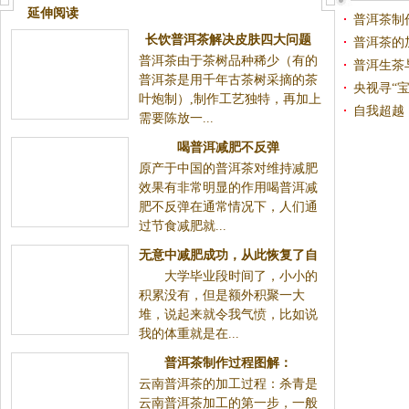
延伸阅读
普洱茶制
长饮普洱茶解决皮肤四大问题
普洱茶的
普洱茶由于茶树品种稀少（有的
普洱生茶
普洱茶是用千年古茶树采摘的茶
央视寻“宝
叶炮制）,制作工艺独特，再加上
青铜器
自我超越
需要陈放一...
喝普洱减肥不反弹
原产于中国的普洱茶对维持减肥
效果有非常明显的作用喝普洱减
肥不反弹在通常情况下，人们通
过节食减肥就...
无意中减肥成功，从此恢复了自
大学毕业段时间了，小小的
信！
积累没有，但是额外积聚一大
堆，说起来就令我气愤，比如说
我的体重就是在...
普洱茶制作过程图解：
云南普洱茶的加工过程：杀青是
云南普洱茶加工的第一步，一般