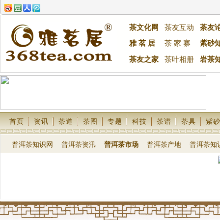
茶文化网
茶友互动
茶友
雅 茗 居
茶 家 寨
紫砂
茶友之家
茶叶相册
岩茶
首页
资讯
茶道
茶图
专题
科技
茶谱
茶具
紫
普洱茶知识网
普洱茶资汛
普洱茶市场
普洱茶产地
普洱茶知