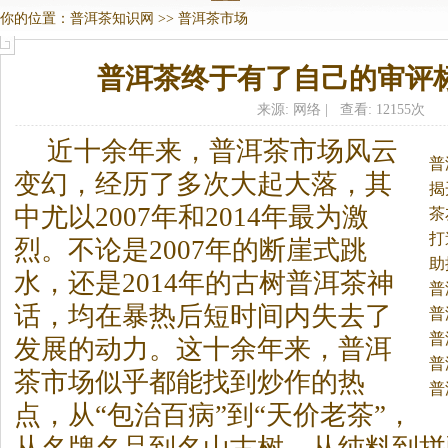
你的位置：
普洱茶知识网
>>
普洱茶市场
普洱茶终于有了自己的审评
来源: 网络 | 查看: 12155次
近十余年来，
普洱茶
市场风云
普
变幻，经历了多次大起大落，其
揭
中尤以2007年和2014年最为激
茶
跌
打
烈。
不论是2007年的断崖式跳
助
水，还是2014年的古树
普洱茶
神
普
话，均在暴热后短时间内失去了
普
普
发展的动力。这十余年来，
普洱
普
茶
市场似乎都能找到炒作的热
普
点，从“包治百病”到“天价老茶”，