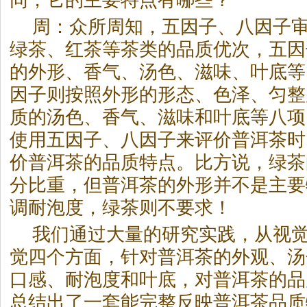
同，它的主要特点有哪些？
周：众所周知，五因子、八因子
绿茶、红茶等茶类的品质优次，五因
的外形、香气、汤色、滋味、叶底等
因子则按照外形的形态、色泽、匀整
质的汤色、香气、滋味和叶底等八项
使用五因子、八因子来评价
普洱茶
时
价
普洱茶
的品质特点。比方说，绿茶
分比重，但
普洱茶
的外形并不是主要
调耐泡度，绿茶则不要求！
我们通过大量的研究实践，从视
觉四个方面，针对
普洱茶
的外观、汤
口感、耐泡度和叶底，对
普洱茶
的品
总结出了一套能完整反映
普洱茶
品质