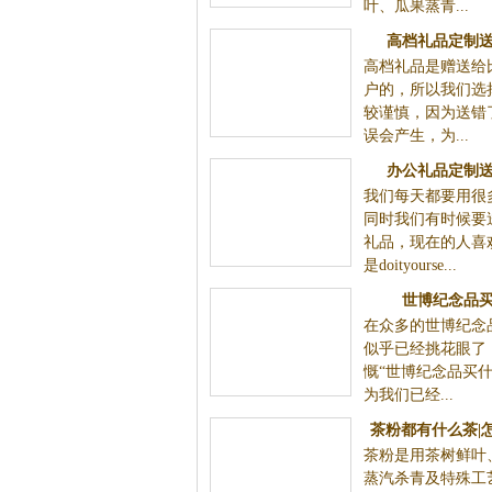
叶、瓜果蒸青...
高档礼品定制
高档礼品是赠送给
户的，所以我们选
较谨慎，因为送错
误会产生，为...
办公礼品定制
我们每天都要用很
同时我们有时候要
礼品，现在的人喜欢d
是doityourse...
世博纪念品
在众多的世博纪念
似乎已经挑花眼了
慨“世博纪念品买什
为我们已经...
茶粉都有什么茶|
茶粉是用茶树鲜叶
粉的质
蒸汽杀青及特殊工