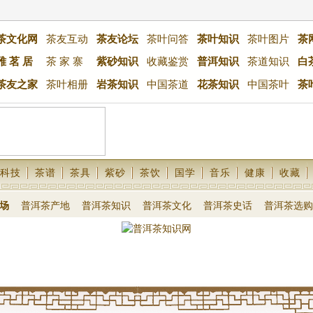
茶文化网
茶友互动
茶友论坛
茶叶问答
茶叶知识
茶叶图片
茶
雅 茗 居
茶 家 寨
紫砂知识
收藏鉴赏
普洱知识
茶道知识
白
茶友之家
茶叶相册
岩茶知识
中国茶道
花茶知识
中国茶叶
茶
科技
茶谱
茶具
紫砂
茶饮
国学
音乐
健康
收藏
场
普洱茶产地
普洱茶知识
普洱茶文化
普洱茶史话
普洱茶选购