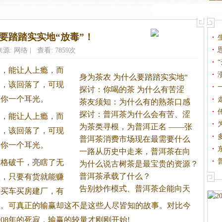
要踏踏实实地“放毒”！
来源: 网络 | 查看: 7859次
，能让人上瘾，而
身为茶农 为什么要踏踏实实地“
了，该回落了，可现
探讨：你喝的茶 为什么有苦涩
给你一个耳光。
味？
茶友须知：为什么有的熟茶口感
不
探讨：普洱茶为什么会有苦、涩
，能让人上瘾，而
味
为茶类寻根，为普洱正名 ——张
了，该回落了，可现
普洱茶消费市场现在最需要什么
给你一个耳光。
样
一路从历史中走来，普洱茶在向
格破千，亮瞎了无
我
为什么说古树茶是最宝贵的资源？
普洱茶承载了什么？
赖，只要有货就能赚
告别炒作模式、普洱茶企能向天
，买车买房建厂，有
福
散。可真正的输赢却这不是这些人尽皆知的故事。对比今
08年的死寂，输赢的较量才刚刚开始!