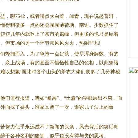
聊7542，或者聊点大白菜，88青，现在说起普洱，
，懂得稍微多一点的还会聊聊薄荷塘、南迫。少数抓住了
在短短几年内就登上了茶市的巅峰，但更多的也只是应着
。但市场的另一个环节却风风火火，热闹非凡!
蜂拥而入，为了争抢一点好茶，使尽浑身解数。有的
段，亲上战场，有的甚至不惜牺牲自己的色相，以此笼络
难以想象!而此时各个山头的茶农大佬们便多了几分神秘
进行报道，诸如“暴富”、“土豪”的字眼层出不穷，而
在外面找了姘头，谁家又离了一次，谁家儿子沾上的毒
努力似乎永远成不了新闻的头条，风光背后的笑话却
沉醉于各种名利的簇拥，似乎也没有得与失的思考。