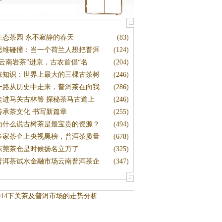
生态茶园 永不寂静的春天
(83)
思维碰撞：当一个荷兰人想把普洱
(124)
“云南岩茶”进京，古农首倡“名
(204)
涨知识：世界上最大的三棵古茶树
(246)
一路从历史中走来，普洱茶在向我
(286)
走进马关古林箐 探秘茶马古道上
(246)
传承茶文化 书写新篇章
(255)
为什么说古树茶是最宝贵的资源？
(494)
多家茶企上央视黑榜，普洱茶质量
(678)
东莞茶仓是时候扬名立万了
(325)
普洱茶试水金融市场云南普洱茶企
(347)