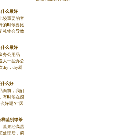
送什么最好
比较重要的客
择的时候要比
了礼物会导致
送什么最好
多办公用品，
送人一些办公
iy，diy就
买什么好
品面前，我们
，有时候在感
么好呢？”因
怎样鉴别绿茶
、瓜果经高温
量
艺处理后，瞬