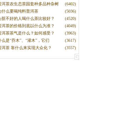
普洱茶农生态茶园套种多品种杂树
(6402)
为什么要喝纯料普洱茶
(5036)
心脏不好的人喝什么茶比较好？
(4520)
普洱茶的价格到底以什么为准？
(4049)
普洱茶茶气是什么？如何感受？
(3963)
什么是“乔木”、“灌木”，它们
(3617)
普洱茶 靠什么来实现大众化？
(3557)