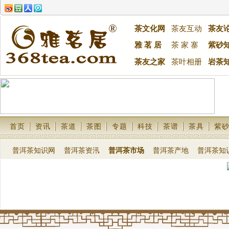
茶文化网
茶友互动
茶友
雅 茗 居
茶 家 寨
紫砂
茶友之家
茶叶相册
岩茶
首页
资讯
茶道
茶图
专题
科技
茶谱
茶具
紫
普洱茶知识网
普洱茶资汛
普洱茶市场
普洱茶产地
普洱茶知