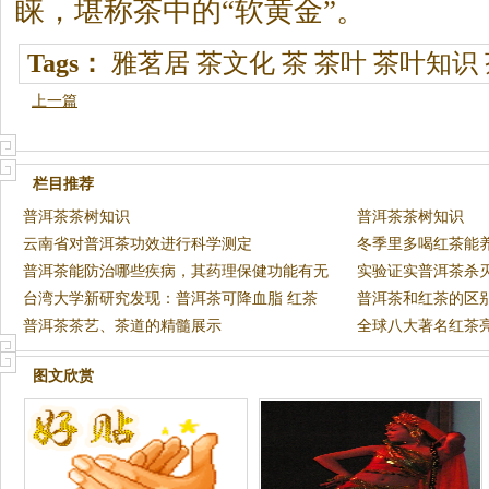
睐，堪称茶中的“软黄金”。
Tags：
雅茗居
茶文化
茶
茶叶
茶叶知识
上一篇
栏目推荐
普洱茶茶树知识
普洱茶茶树知识
云南省对普洱茶功效进行科学测定
冬季里多喝红茶能
普洱茶能防治哪些疾病，其药理保健功能有无
实验证实普洱茶杀
科学依
台湾大学新研究发现：普洱茶可降血脂 红茶
普洱茶和红茶的区
除口臭
普洱茶茶艺、茶道的精髓展示
全球八大著名红茶
图文欣赏