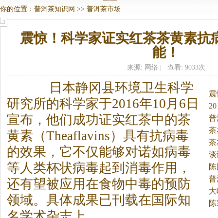
你的位置：
普洱茶知识网
>>
普洱茶市场
震惊！科学家证实红茶茶黄素抗
能！
来源: 网络 | 查看: 9033次
日本静冈县环境卫生科学
震
研究所的科学家于2016年10月6日
2
宣布，他们成功证实红茶中的茶
普
茶
黄素（Theaflavins）具有抗病毒
茶
的效果，它不仅能够对诺如病毒
谈
等人类杯状病毒起到消毒作用，
陈
普
还有望被应用在食物中毒的预防
大
领域。
具体成果已刊载在国际知
陈
名学术杂志上。