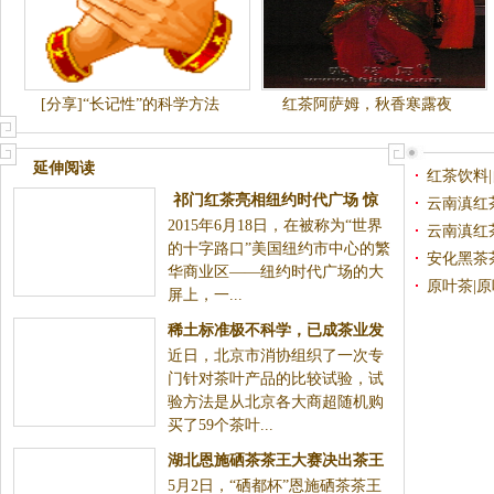
[分享]“长记性”的科学方法
红茶阿萨姆，秋香寒露夜
延伸阅读
红茶饮料
祁门红茶亮相纽约时代广场 惊
云南滇红
2015年6月18日，在被称为“世界
艳四方
云南滇红
的十字路口”美国纽约市中心的繁
安化黑茶
华商业区——纽约时代广场的大
原叶茶|
屏上，一...
稀土标准极不科学，已成茶业发
近日，北京市消协组织了一次专
展壁垒！
门针对茶叶产品的比较试验，试
验方法是从北京各大商超随机购
买了59个茶叶...
湖北恩施硒茶茶王大赛决出茶王
5月2日，“硒都杯”恩施硒茶茶王