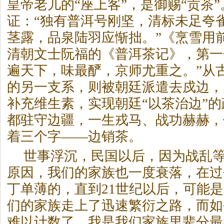
皇帝老儿的“座上客”，是御赐“贡茶
证：“独有普洱号刚坚，清标未足夸
茎露，品泉陆羽应惭拙。”《烹雪用
清朝文士阮福的《
普洱茶
记》，第一
遍天下，味最酽，京师尤重之。”从
的另一支系，则被朝廷派遣去戍边，
补充维生素，实现朝廷“以茶治边”
都驻守边疆，一生戎马、战功赫赫，
着三个字——边销茶。
世事浮沉，民国以后，因为战乱
原因，我们的家族也一度衰落，在过
丁单薄的，直到21世纪以后，可能
们的家族走上了迅速繁衍之路，而如
难以计数了。我是我们家族里辈分最