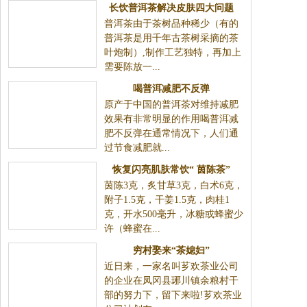
长饮普洱茶解决皮肤四大问题
普洱茶由于茶树品种稀少（有的
普洱茶是用千年古茶树采摘的茶
叶炮制）,制作工艺独特，再加上
需要陈放一...
喝普洱减肥不反弹
原产于中国的普洱茶对维持减肥
效果有非常明显的作用喝普洱减
肥不反弹在通常情况下，人们通
过节食减肥就...
恢复闪亮肌肤常饮“ 茵陈茶”
茵陈3克，炙甘草3克，白术6克，
附子1.5克，干姜1.5克，肉桂1
克，开水500毫升，冰糖或蜂蜜少
许（蜂蜜在...
穷村娶来“茶媳妇”
近日来，一家名叫芗欢茶业公司
的企业在凤冈县琊川镇余粮村干
部的努力下，留下来啦!芗欢茶业