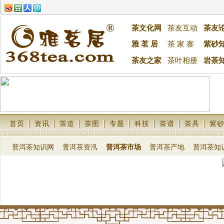
茶文化网
茶友互动
茶友
雅 茗 居
茶 家 寨
紫砂
茶友之家
茶叶相册
岩茶
首页
资讯
茶道
茶图
专题
科技
茶谱
茶具
紫
普洱茶知识网
普洱茶资汛
普洱茶市场
普洱茶产地
普洱茶知