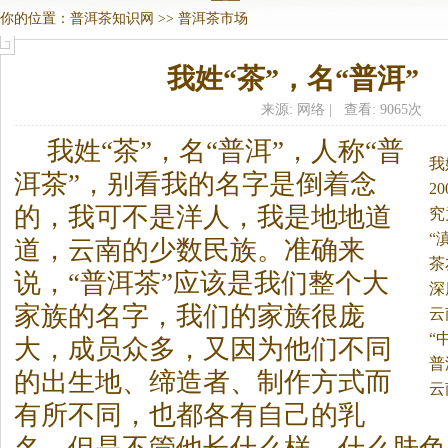
你的位置：
普洱茶知识网
>>
普洱茶市场
我姓“茶”，名“普洱”
来源: 网络 | 查看: 9065次
我姓“茶”，名“普洱”，人称“
普
我
洱茶
”，别看我的名字是倒着念
2
的，我可不是洋人，我是地地道
究
“
道，云南的少数民族。
准确来
茶
说，“
普洱茶
”应该是我们整个大
饿
深
家族的名字，我们的家族很庞
云
“
大，成员众多，又因为他们不同
普
的出生地、缔造者、制作方式而
云
有所不同，也都各有自己的乳