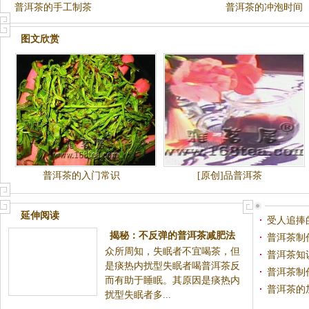
普洱茶的手工制茶
普洱茶的冲泡时间
图文欣赏
普洱茶的入门常识
[原创]品普洱茶
延伸阅读
受人追捧
揭秘：不反弹的普洱茶减肥法
普洱茶制
众所周知，失眠者不宜喝茶，但
普洱茶知
是痰热内扰型失眠者喝普洱茶反
普洱茶制
而有助于睡眠。其原因是痰热内
普洱茶的
扰型失眠者多...