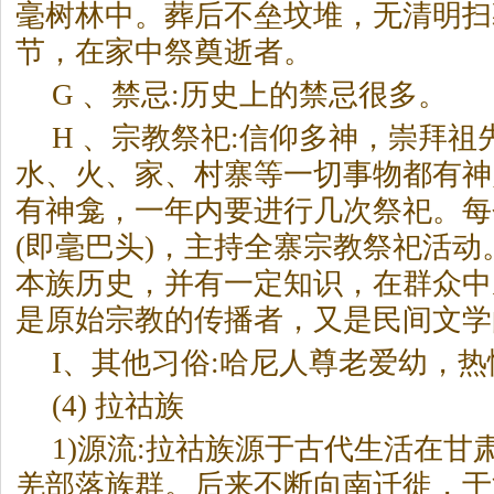
毫树林中。葬后不垒坟堆，无清明扫
节，在家中祭奠逝者。
G 、禁忌:历史上的禁忌很多。
H 、宗教祭祀:信仰多神，崇拜
水、火、家、村寨等一切事物都有神
有神龛，一年内要进行几次祭祀。每
(即毫巴头)，主持全寨宗教祭祀活动
本族历史，并有一定知识，在群众中
是原始宗教的传播者，又是民间文学
I、其他习俗:哈尼人尊老爱幼，
(4) 拉祜族
1)源流:拉祜族源于古代生活在甘
羌部落族群。后来不断向南迁徙，于