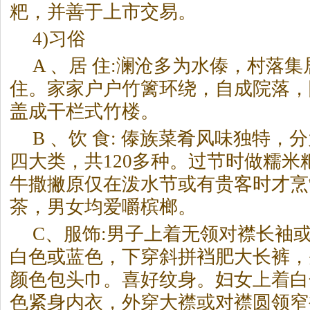
粑，并善于上市交易。
4)习俗
A 、居 住:澜沧多为水傣，村落
住。家家户户竹篱环绕，自成院落，
盖成干栏式竹楼。
B 、饮 食: 傣族菜肴风味独特
四大类，共120多种。过节时做糯米
牛撒撇原仅在泼水节或有贵客时才烹
茶，男女均爱嚼槟榔。
C、服饰:男子上着无领对襟长袖
白色或蓝色，下穿斜拼裆肥大长裤，
颜色包头巾。喜好纹身。妇女上着白
色紧身内衣，外穿大襟或对襟圆领窄