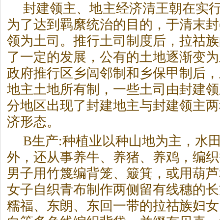
封建领主、地主经济清王朝在实行
为了达到羁縻统治的目的，于清末封
领为土司。推行土司制度后，拉祜族
了一定的发展，公有的土地逐渐变为
政府推行区乡闾邻制和乡保甲制后，
地主土地所有制，一些土司由封建领
分地区出现了封建地主与封建领主两
济形态。
B生产:种植业以种山地为主，水
外，还从事养牛、养猪、养鸡，编织
男子用竹篾编背笼、簸箕，或用葫芦
女子自织青布制作两侧留有线穗的长
糯福、东朗、东回一带的拉祜族妇女