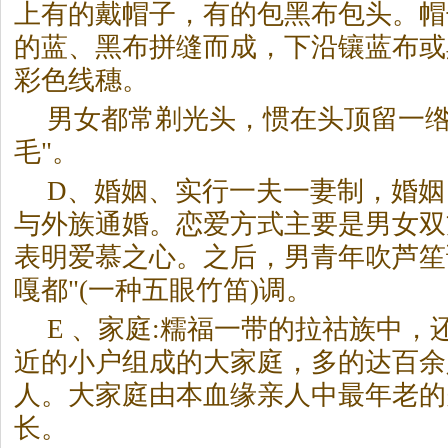
上有的戴帽子，有的包黑布包头。帽
的蓝、黑布拼缝而成，下沿镶蓝布或
彩色线穗。
男女都常剃光头，惯在头顶留一绺
毛"。
D、婚姻、实行一夫一妻制，婚姻
与外族通婚。恋爱方式主要是男女双
表明爱慕之心。之后，男青年吹芦笙
嘎都"(一种五眼竹笛)调。
E 、家庭:糯福一带的拉祜族中，
近的小户组成的大家庭，多的达百余
人。大家庭由本血缘亲人中最年老的
长。