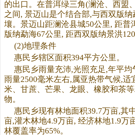
的出口。在普洱绿三角(澜沧、西盟
之间, 景迈山是个结合部,与西双版
壤。景迈山距澜沧县城50公里, 距普洱
版纳勐海67公里, 距西双版纳景洪12
(2)地理条件
惠民乡辖区面积394平方公里。
惠民乡雨量充沛,光照充足,年平均气温
雨量2500毫米左右,属亚热带气候,
米、甘蔗、芒果、龙眼、橡胶和茶等
物。
惠民乡现有林地面积39.7万亩,其中
亩,灌木林地4.9万亩, 经济林地1.9万
林覆盖率为65%。