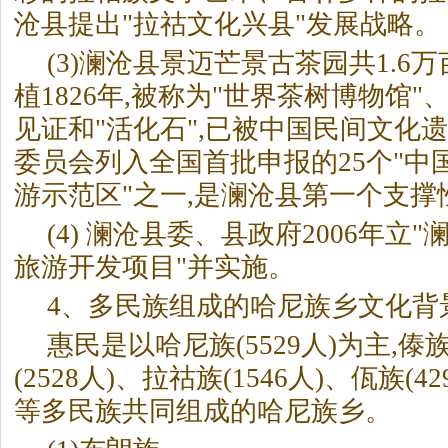
沧县提出"拉祜文化兴县"发展战略。
(3)澜沧县景迈芒景古茶园共1.6
植1826年,被称为"世界茶树博物馆
见证和"活化石",已被中国民间文化
委员会列入全国首批申报的25个"中
游示范区"之一,是澜沧县第一个支
(4) 澜沧县委、县政府2006年立
旅游开发项目"并实施。
4、多民族组成的哈尼族乡文化背
惠民是以哈尼族(5529人)为主,傣族
(2528人)、拉祜族(1546人)、佤族(42
等多民族共同组成的哈尼族乡。