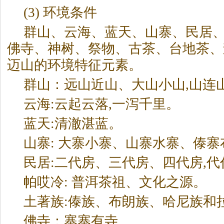
(3) 环境条件
群山、云海、蓝天、山寨、民居
佛寺、神树、祭物、古茶、台地茶、
迈山的环境特征元素。
群山：远山近山、大山小山,山连
云海:云起云落,一泻千里。
蓝天:清澈湛蓝。
山寨: 大寨小寨、山寨水寨、傣寨
民居:二代房、三代房、四代房,代
帕哎冷:
普洱茶
祖、文化之源。
土著族:傣族、布朗族、哈尼族和
佛寺：寨寨有寺。