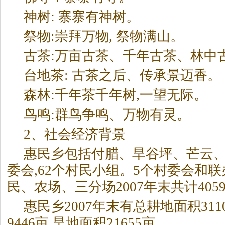
神树: 寨寨有神树。
祭物:崇拜万物, 祭物满山。
古茶:万亩古茶、千年古茶、林中
台地茶: 古茶之后、传承景迈香。
森林:千年茶千年树,一望无际。
鸟鸣:群鸟争鸣、万物有灵。
2、社会经济背景
惠民乡包括付腊、旱谷坪、芒云、
委会,62个村民小组。5个村委会和
民、农场、三分场2007年末共计4059户
惠民乡2007年末有总耕地面积311
9446亩,旱地面积21655亩。