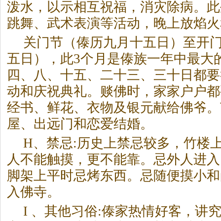
泼水，以示相互祝福，消灾除病。此
跳舞、武术表演等活动，晚上放焰火
关门节（傣历九月十五日）至开
五日），此3个月是傣族一年中最大
四、八、十五、二十三、三十日都要
动和庆祝典礼。赕佛时，家家户户都
经书、鲜花、衣物及银元献给佛爷。
屋、出远门和恋爱结婚。
H、禁忌:历史上禁忌较多，竹楼
人不能触摸，更不能靠。忌外人进入
脚架上平时忌烤东西。忌随便摸小和
入佛寺。
I 、其他习俗:傣家热情好客，讲