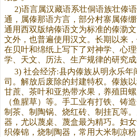
2)语言属汉藏语系壮侗语族壮傣
通，属傣那语方言，部分村寨属傣绷
通用西双版纳傣语文为标准的傣泐文
文外，也普遍使用汉文。长期以来，
在贝叶和绵纸上写下了对神学、心理
学、天文、历法、生产规律的研究成
3) 社会经济:县内傣族从明永乐
司。解放后废除的封建特权。傣族以
甘蔗、茶叶和亚热带水果，养殖田螺
（鱼腥草）等。手工业有打铁、铸造
制茶、制陶锅、烧红砖、制挂瓦等。
器，尤以蔑桌、蔑盒最为精巧。妇女
织傣锦，烧制陶器，常用大米制凉粉