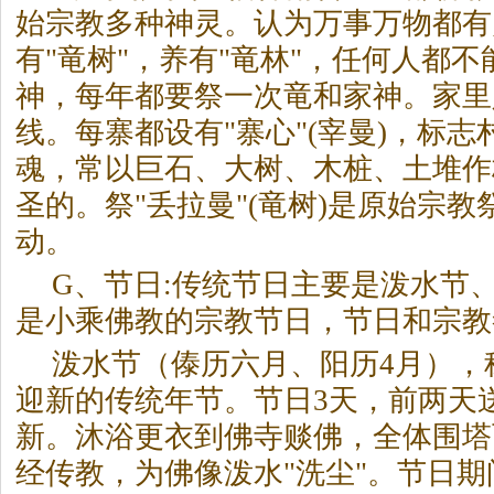
始宗教多种神灵。认为万事万物都有
有"竜树"，养有"竜林"，任何人都
神，每年都要祭一次竜和家神。家里
线。每寨都设有"寨心"(宰曼)，标
魂，常以巨石、大树、木桩、土堆作
圣的。祭"丢拉曼"(竜树)是原始宗
动。
G、节日:传统节日主要是泼水节
是小乘佛教的宗教节日，节日和宗教
泼水节（傣历六月、阳历4月），
迎新的传统年节。节日3天，前两天
新。沐浴更衣到佛寺赕佛，全体围塔
经传教，为佛像泼水"洗尘"。节日