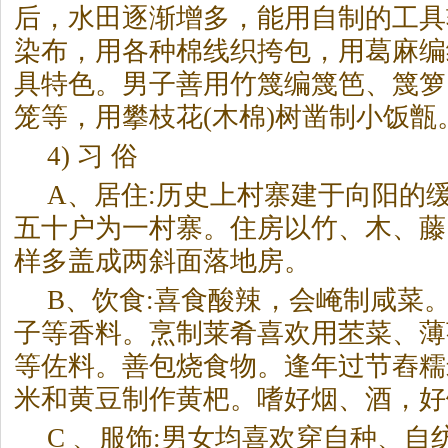
后，水田逐渐增多，能用自制的工具
染布，用各种棉线织挎包，用葛麻编
具特色。男子善用竹篾编篾笆、篾箩
笼等，用攀枝花(木棉)树凿制小饭甑
4) 习 俗
A、居住:历史上村寨建于向阳的
五十户为一村寨。住房以竹、木、藤
样多盖成两斜面落地房。
B、饮食:喜食酸辣，会崦制咸菜
子等香料。烹制莱肴喜欢用苤菜、薄
等佐料。善包烧食物。逢年过节舂糯
米和黄豆制作黄杷。嗜好烟、酒，好
C 、服饰:男女均喜欢穿自种、自