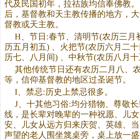
代及民国初年，拉祜族均信奉佛教。民国1
后，基督教和天主教传播的地方，大
督教或天主教。
H、节日:春节、清明节(农历三月初
历五月初五) 、火把节(农历六月二十
历七、八月间) 、中秋节(农历八月十
其他传统节日还有农历二月八、
等，信仰基督教的地区过圣诞节。
I、禁忌:历史上禁忌很多。
J、十其他习俗:均分猎物、尊敬长
线，是长辈对晚辈的一种祝愿、儿女
安、儿女从远方归来庆贺、英雄、当
声望的老人围坐篾桌旁，桌上放一盛