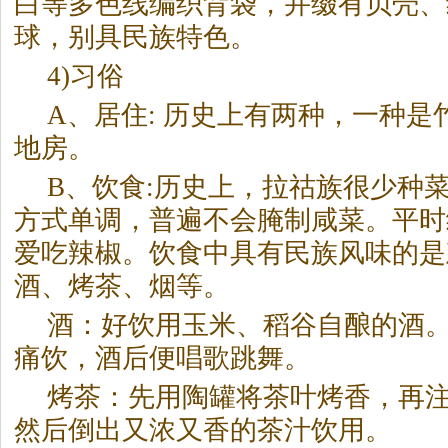
白等多色线编织背袋，并缀有贝壳、
球，别具民族特色。
4)习俗
A、居住: 历史上有两种，一种
地房。
B、饮食:历史上，拉祜族很少种
方式单调，普遍不会腌制咸菜。平时
爱吃辣椒。饮食中具有民族风味的是
酒、烤茶、烟等。
酒：好饮用玉米、稻谷自酿的酒
痛饮，酒后便唱歌跳舞。
烤茶：先用陶罐将茶叶烤香，再
然后倒出又浓又香的茶汁饮用。