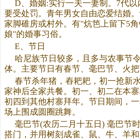
D、婚姻:实行一夫一妻制。7代
要受处罚。青年男女自由恋爱结婚。
家脚碓房或村外。有"炕笆上留下5角钱
娘"的婚事习俗。
E、节日
哈尼族节日较多，且多与农事节
体。主要节日有春节、毫巴节、火把
春节杀年猪，舂耙耙，初一抢新
家神后全家共餐。初一、初二在本寨
初四到其他村寨拜年。节日期间，一
场上围成圆圈跳舞。
毫巴节(农历二月十五日) 毫巴节
搭门，并用树刻成雀、鼠、牛、羊和