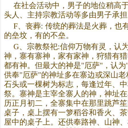
在社会活动中，男子的地位稍高
头人、主持宗教活动等多由男子承担
F、丧葬: 传统的葬法是火葬，也
的垒坟，有的不垒。
G、宗教祭祀:信仰万物有灵，认
神，寨有寨神，家有家神，狩猎有猎
都有神。但最大的神是"厄萨"，认为
供奉"厄萨"的神址多在寨边或深山
石头或一棵树为标志，每逢过年、中
祭。寨神是主宰全寨人的神，神址在
历正月初二，全寨集中在那里跳芦笙
桌子，桌上摆有一箩稻谷和香火、茶
屋中的桌子上。还供奉路神、山神、