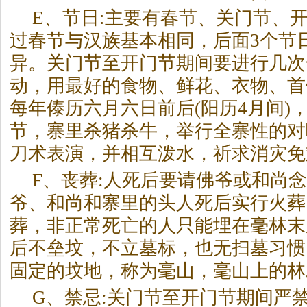
E、节日:主要有春节、关门节、
过春节与汉族基本相同，后面3个节
异。关门节至开门节期间要进行几次
动，用最好的食物、鲜花、衣物、首
每年傣历六月六日前后(阳历4月间)
节，寨里杀猪杀牛，举行全寨性的对
刀术表演，并相互泼水，祈求消灾免
F、丧葬:人死后要请佛爷或和尚
爷、和尚和寨里的头人死后实行火葬
葬，非正常死亡的人只能埋在毫林末
后不垒坟，不立墓标，也无扫墓习惯
固定的坟地，称为毫山，毫山上的林
G、禁忌:关门节至开门节期间严