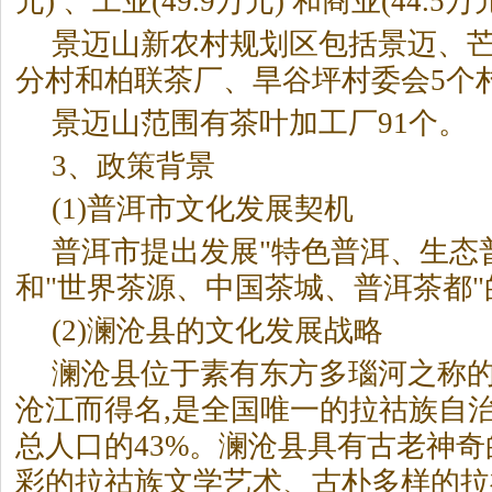
元) 、工业(49.9万元) 和商业(44.5万
景迈山新农村规划区包括景迈、
分村和柏联茶厂、旱谷坪村委会5个
景迈山范围有茶叶加工厂91个。
3、政策背景
(1)普洱市文化发展契机
普洱市提出发展"特色普洱、生态
和"世界茶源、中国茶城、
普洱茶
都
(2)澜沧县的文化发展战略
澜沧县位于素有东方多瑙河之称的
沧江而得名,是全国唯一的拉祜族自治
总人口的43%。澜沧县具有古老神
彩的拉祜族文学艺术、古朴多样的拉