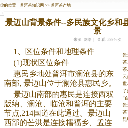
你的位置：
普洱茶知识网
>>
普洱茶产地
景迈山背景条件--多民族文化乡和
景
来源: 网络 | 查看: 39946次
1、区位条件和地理条件
景
(1)现状区位条件
茶
茶
惠民乡地处普洱市澜沧县的东
云
南部, 景迈山位于澜沧县惠民乡。
世
了
景迈山南部的惠民是连接西双
“
版纳、澜沧、临沧和普洱的主要
景
节点,214国道在此通过。景迈山
茶
昆
西部的芒洪是连接糯福乡、孟连