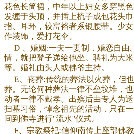
花色长筒裙，中年以上妇女多穿黑色
发缠于头顶，并插上梳子或包花头巾
指、耳环，较富裕者系银腰带。少女
作装饰，爱打花伞。
D 、婚姻:一夫一妻制，婚恋自
情，就把凳子递给他坐。聘礼为大米
等。婚礼由头人或佛爷主持。
E、丧葬:传统的葬法以火葬，但
葬。无论何种葬法一律不垒坟堆，也
动者一律不戴孝。出殡后由专人为送
扫墓习俗，悼念祖先的活动，只在一
间到佛寺进行"流水"仪式。
F、宗教祭祀:信仰南传上座部佛