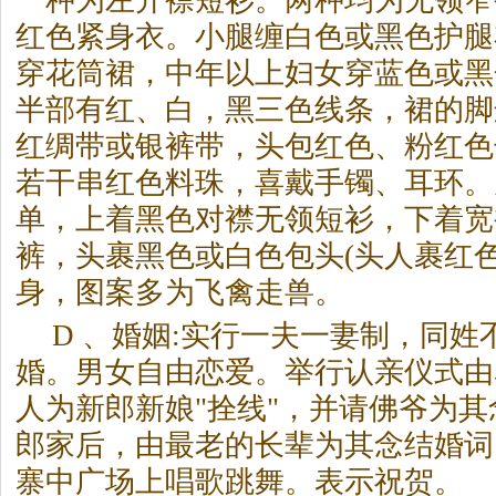
一种为左开襟短衫。两种均为无领窄
红色紧身衣。小腿缠白色或黑色护腿
穿花筒裙，中年以上妇女穿蓝色或黑
半部有红、白，黑三色线条，裙的脚
红绸带或银裤带，头包红色、粉红色
若干串红色料珠，喜戴手镯、耳环。
单，上着黑色对襟无领短衫，下着宽
裤，头裹黑色或白色包头(头人裹红
身，图案多为飞禽走兽。
D 、婚姻:实行一夫一妻制，同
婚。男女自由恋爱。举行认亲仪式由
人为新郎新娘"拴线"，并请佛爷为
郎家后，由最老的长辈为其念结婚词
寨中广场上唱歌跳舞。表示祝贺。