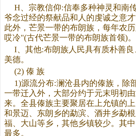
H、宗教信仰:信奉多种神灵和南
爷念过经的祭献品和人的虔诚之意才
此外，芒景一带的布朗族，每年农历
哎冷"(古代芒景一带的布朗族首领)。
I、其他:布朗族人民具有质朴善
美德。
(2) 傣 族
1)源流分布:澜沧县内的傣族，除
一带迁入外，大部分约于元末明初由
来。全县傣族主要聚居在上允镇的上
和景迈、东朗乡的勐滨、酒井乡勐根
福、大山等乡，其他乡镇较少。其中
最多。