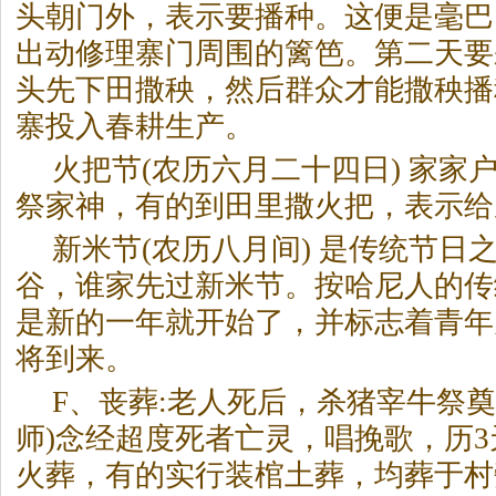
头朝门外，表示要播种。这便是毫巴
出动修理寨门周围的篱笆。第二天要
头先下田撒秧，然后群众才能撒秧播
寨投入春耕生产。
火把节(农历六月二十四日) 家家
祭家神，有的到田里撒火把，表示给
新米节(农历八月间) 是传统节日
谷，谁家先过新米节。按哈尼人的传
是新的一年就开始了，并标志着青年
将到来。
F、丧葬:老人死后，杀猪宰牛祭奠
师)念经超度死者亡灵，唱挽歌，历3
火葬，有的实行装棺土葬，均葬于村