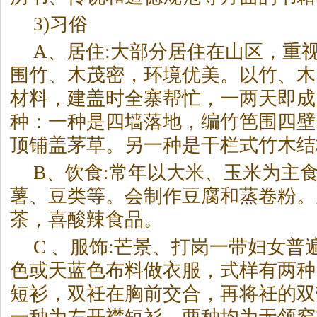
3)习俗
A、居住:大部分居住在山区，重
围竹、木茂密，环境优美。以竹、木
材料，建盖时全寨帮忙，一两天即成
种：一种是四墙落地，编竹笆围四壁
顶铺盖茅草。另一种是干栏式竹木结
B、饮食:常年以大米、玉米为主
薯、豆类等。会制作豆腐和蒸卷粉。
茶，喜酸辣食品。
C 、服饰:芒景、打岗一带妇女普
色或天蓝色布料做衣服，式样有两种
短衫，双衽在胸前交合，再将衽的双