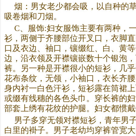
烟：男女老少都会吸，以自种的
吸卷烟和刀烟。
C、服饰:妇女服饰主要有两种，
衫，两侧于齐腰部位开叉口，衣脚直
口及衣边、袖口，镶缀红、白、黄等
边，沿衣领及开襟镶嵌数十个银泡，
裤。另一种是开襟很小的短衫，几乎
花布条纹，无领，小袖口，衣长齐腰
身内衬一白色汗衫，短衫露在筒裙上
或缀有线穗的各色头巾。穿长裤的妇
部套上绣有花纹的护腿。妇女都惯戴
男子多穿无领对襟短衫，青年男
白里的褂子。男子老幼均穿裤管宽大