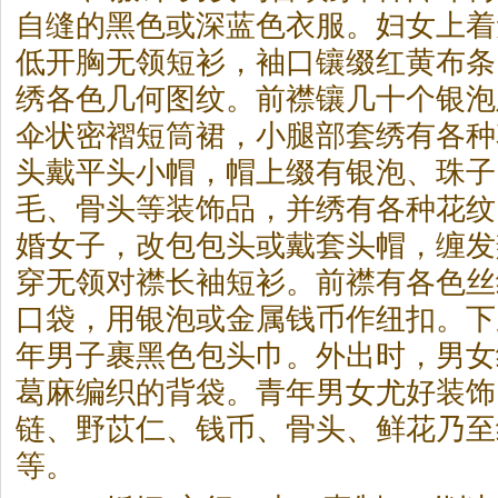
自缝的黑色或深蓝色衣服。妇女上着
低开胸无领短衫，袖口镶缀红黄布条
绣各色几何图纹。前襟镶几十个银泡
伞状密褶短筒裙，小腿部套绣有各种
头戴平头小帽，帽上缀有银泡、珠子
毛、骨头等装饰品，并绣有各种花纹
婚女子，改包包头或戴套头帽，缠发
穿无领对襟长袖短衫。前襟有各色丝
口袋，用银泡或金属钱币作纽扣。下
年男子裹黑色包头巾。外出时，男女
葛麻编织的背袋。青年男女尤好装饰
链、野苡仁、钱币、骨头、鲜花乃至
等。