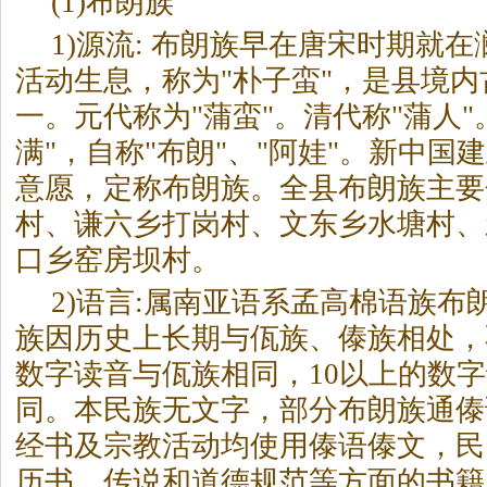
(1)布朗族
1)源流: 布朗族早在唐宋时期就
活动生息，称为"朴子蛮"，是县境
一。元代称为"蒲蛮"。清代称"蒲人"
满"，自称"布朗"、"阿娃"。新中国
意愿，定称布朗族。全县布朗族主要
村、谦六乡打岗村、文东乡水塘村、
口乡窑房坝村。
2)语言:属南亚语系孟高棉语族布
族因历史上长期与佤族、傣族相处，不
数字读音与佤族相同，10以上的数
同。本民族无文字，部分布朗族通傣
经书及宗教活动均使用傣语傣文，民
历书、传说和道德规范等方面的书籍