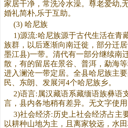
家居干净，常洗冷水澡。尊老爱幼,无
婚礼简朴,乐于互助。
(3) 哈尼族
1)源流:哈尼族源于古代生活在青
族群，以后逐渐向南迁徙，部分迁居
墨江县)一带。清代有一部分继续南
散，有的留居在景谷、普洱，勐海等
进入澜沧一带定居。全县哈尼族主要
民、东朗、发展河4个哈尼族乡。
2)语言:属汉藏语系藏缅语族彝语支
言，县内各地稍有差异。无文字使用
3)社会经济:历史上社会经济占主
以耕种山地为主，且离家较远，水田