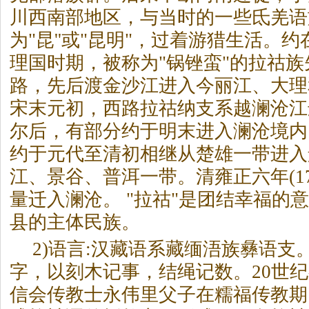
川西南部地区，与当时的一些氐羌语
为"昆''或"昆明"，过着游猎生活。
理国时期，被称为"锅锉蛮"的拉祜
路，先后渡金沙江进入今丽江、大理
宋末元初，西路拉祜纳支系越澜沧江
尔后，有部分约于明末进入澜沧境内
约于元代至清初相继从楚雄一带进入
江、景谷、普洱一带。清雍正六年(17
量迁入澜沧。 "拉祜"是团结幸福的
县的主体民族。
2)语言:汉藏语系藏缅浯族彝语支
字，以刻木记事，结绳记数。20世
信会传教士永伟里父子在糯福传教期