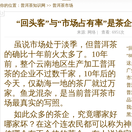
你的位置：
普洱茶知识网
>>
普洱茶市场
“回头客”与“市场占有率”是茶
来源: 网络 | 查看: 6951次
虽说市场处于淡季，但
普洱茶
“
的确比十年前火太多了。
10年
“
前，整个云南地区生产加工
普洱
这
章
广
茶
的企业不过数千家，10年后的
市
今天，仅勐海一地的茶厂就过万
普
家。鱼龙混杂，是当前
普洱茶
市
普
品
场最真实的写照。
我
如此众多的茶企，究竟哪家好
黑
哪家坏？在这个连农民都可以称为神