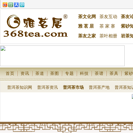
茶文化网
茶友互动
茶友
雅 茗 居
茶 家 寨
紫砂
茶友之家
茶叶相册
岩茶
首页
资讯
茶道
茶图
专题
科技
茶谱
茶具
紫
普洱茶知识网
普洱茶资汛
普洱茶市场
普洱茶产地
普洱茶知