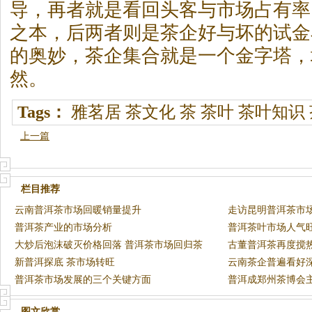
导，再者就是看回头客与市场占有率
之本，后两者则是茶企好与坏的试金
的奥妙，茶企集合就是一个金字塔，
然。
Tags：
雅茗居
茶文化
茶
茶叶
茶叶知识
上一篇
栏目推荐
云南普洱茶市场回暖销量提升
走访昆明普洱茶市场
普洱茶产业的市场分析
起！
普洱茶叶市场人气
大炒后泡沫破灭价格回落 普洱茶市场回归茶
古董普洱茶再度搅
本位
新普洱探底 茶市场转旺
云南茶企普遍看好
普洱茶市场发展的三个关键方面
普洱成郑州茶博会
图文欣赏