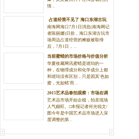
情
情...
占道经营不见了 海口东湖古玩
南海网海口7月1日消息(南海网记
市场焕发新光彩(组图)
者陈丽娜)日前，海口东湖古玩市
场周边占道经营的摊贩被取缔
后，7月1日，...
当前蜜蜡的市场价格与价值分析
华夏收藏网讯蜜蜡是琥珀的一
种，在物理成分和化学成分上都
和琥珀没有区别，只是因其'色如
蜜，光如蜡'而...
2015艺术品春拍观察：市场在调
艺术品市场开始企稳，拍卖现场
整中露出底色
人气颇旺。□本报记者何光锐文/
图今年是中国艺术品市场进入深
度调整的第...