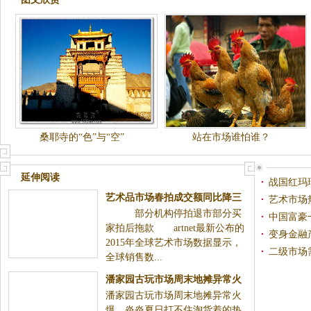
桑耶寺的“色”与“空”
站在市场谁怕谁？
延伸阅读
战国红玛
艺术品市场春拍成交额同比降三
艺术市场
部分机构停拍退市部分买
成
中国富豪
家拍后拖款 artnet最新公布的
变身金融
2015年全球艺术市场数据显示，
二级市场
全球销售数...
潘家园古玩市场周末地摊异常火
潘家园古玩市场周末地摊异常火
爆，炎炎夏日打不住淘货着的热
爆，炎炎夏日打不住淘货着的热