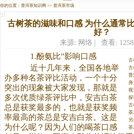
你的位置：
普洱茶知识网
>>
普洱茶市场
古树茶的滋味和口感 为什么通常
好？
来源: 网络 | 查看: 125
1.酚氨比”影响口感
古
近十几年来，全国各地举
古
普
办多种名茶评比活动，一个十分
身
突出的现象被大家发现，那就是
视
多次优质绿茶评比中，安吉白茶
探
味
古
总是获奖最多的，也就是获奖频
茶
率最高的茶总是安吉白茶。
这是
另
为什么呢？因为人们的喝茶口感
茶