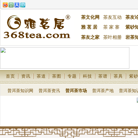
茶文化网
茶友互动
茶友
雅 茗 居
茶 家 寨
紫砂
茶友之家
茶叶相册
岩茶
首页
资讯
茶道
茶图
专题
科技
茶谱
茶具
紫
普洱茶知识网
普洱茶资汛
普洱茶市场
普洱茶产地
普洱茶知