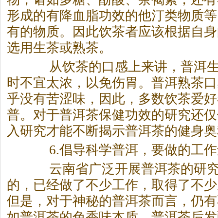
形成的有降血脂功效的他汀类物质等
有的物质。因此饮茶者应该根据自身
选用生茶或熟茶。
从饮茶的口感上来讲，普洱生
时不宜太浓，以免伤胃。普洱熟茶口
乎没有苦涩味，因此，多数饮茶爱好
普。对于
普洱茶
保健功效的研究还仅
入研究才能不断揭示
普洱茶
的健身奥
6.倡导科学普洱，要做的工作
云南省广泛开展
普洱茶
的研
的，已经做了不少工作，取得了不少
但是，对于神秘的
普洱茶
而言，仍有
如
普洱茶
的色香味本质、
普洱茶
后发