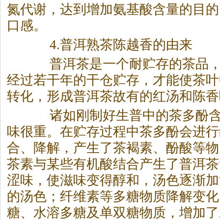
氮代谢，达到增加氨基酸含量的目的
口感。
4.普洱熟茶陈越香的由来
普洱茶
是一个耐贮存的茶品
经过若干年的干仓贮存，才能使茶叶
转化，形成
普洱茶
故有的红汤和陈香
诸如刚制好生普中的茶多酚含
味很重。在贮存过程中茶多酚会进行
合、降解，产生了茶褐素、酚酸等物
茶素与某些有机酸结合产生了
普洱茶
涩味，使滋味变得醇和，汤色逐渐加
的汤色；纤维素等多糖物质降解变化
糖、水溶多糖及单双糖物质，增加了