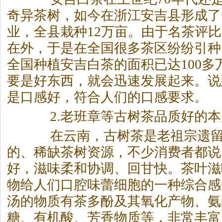
奇异茶树，如今在浙江安吉县形成了
业，全县栽种12万亩。由于名茶评
在外，于是在全国很多茶区纷纷引种
全国种植安吉白茶的面积已达100多
要是好东西，就会迅速发展起来。说
是口感好，符合人们的口感要求。
2.老班章等古树茶品质好的本
在云南，古树茶是老祖宗遗留
的、稀缺茶树资源，不少消费者都说
好，滋味柔和协调、回甘快。茶叶滋
物给人们口腔味蕾细胞的一种综合感
汤的物质有茶多酚及其氧化产物、氨
糖、有机酸、芳香物质等，非常丰富