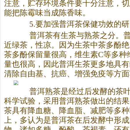
注意，贮存环境条件要十分注意，切
能把陈霉味当成陈香味。
5.要加强
普洱茶
保健功效的研
普洱茶
有生茶与熟茶之分。
近绿茶，性凉。因为生茶中茶多酚绝
茶多酚保留量很高，维生素C等多种
量也很高，因此普洱生茶更多地具有
清除自由基、抗癌、增强免疫等方面
普洱熟茶是经过后发酵的茶叶
科学试验，采用普洱熟茶做出的结果
茶具有降血糖、降血脂、减肥等多种
上，多认为是
普洱茶
在后发酵中形成
物，诸如多糖、酚酸、茶褐素，还有