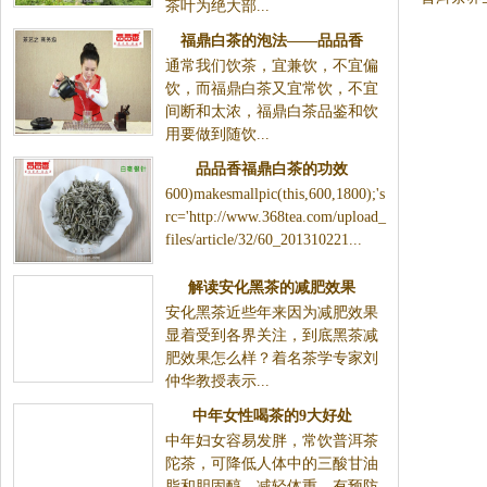
茶叶为绝大部...
福鼎白茶的泡法——品品香
通常我们饮茶，宜兼饮，不宜偏
饮，而福鼎白茶又宜常饮，不宜
间断和太浓，福鼎白茶品鉴和饮
用要做到随饮...
品品香福鼎白茶的功效
600)makesmallpic(this,600,1800);'s
rc='http://www.368tea.com/upload_
files/article/32/60_201310221...
解读安化黑茶的减肥效果
安化黑茶近些年来因为减肥效果
显着受到各界关注，到底黑茶减
肥效果怎么样？着名茶学专家刘
仲华教授表示...
中年女性喝茶的9大好处
中年妇女容易发胖，常饮普洱茶
陀茶，可降低人体中的三酸甘油
脂和胆固醇，减轻体重。有预防