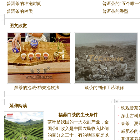
普洱茶的冲泡时间
普洱茶的“五个唯一
普洱茶的种类
普洱茶的香型
图文欣赏
黑茶的泡法•功夫泡饮法
藏茶的制作工艺详解
延伸阅读
铁观音茶
福鼎白茶的生长条件
深山古树
茶叶是我国的一大农副产业，全
春茶、夏
国茶叶收入是中国农民收入比例
减肥茶的
的百分之三十，有的地区更是以
普洱茶养